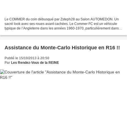
Le COMMER du coin débusqué par Zsteph28 au Salon AUTOMEDON. Un
sacré look avec ses roues avant cachées. Le Commer FC est un véhicule
typique de l’Angleterre dans les années 1960-1970, particulièrement dans
son rôle de livreur de bouteilles de lait, de...
Assistance du Monte-Carlo Historique en R16 !!
Publié le 15/10/2013 à 20:50
Par
Les Rendez-Vous de la REINE