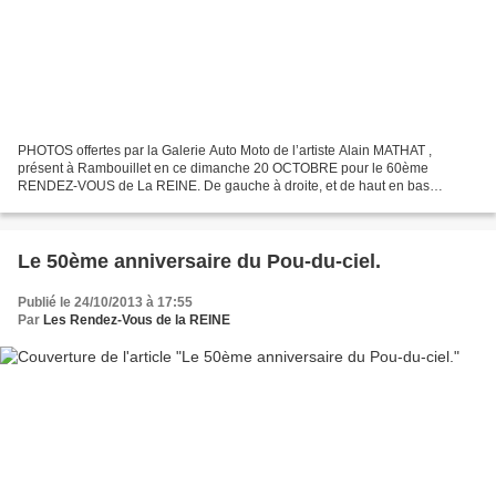
PHOTOS offertes par la Galerie Auto Moto de l’artiste Alain MATHAT ,
présent à Rambouillet en ce dimanche 20 OCTOBRE pour le 60ème
RENDEZ-VOUS de La REINE. De gauche à droite, et de haut en bas
MASERATI Ghibli 1966, STUDBAKER Avanti 1962 , MGA 1955 et...
Le 50ème anniversaire du Pou-du-ciel.
Publié le 24/10/2013 à 17:55
Par
Les Rendez-Vous de la REINE