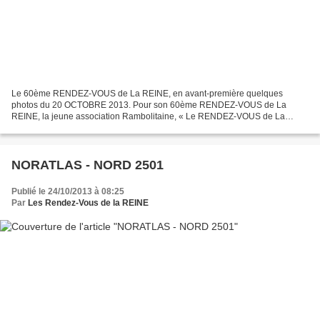
Le 60ème RENDEZ-VOUS de La REINE, en avant-première quelques
photos du 20 OCTOBRE 2013. Pour son 60ème RENDEZ-VOUS de La
REINE, la jeune association Rambolitaine, « Le RENDEZ-VOUS de La
REINE » depuis novembre 2008 a su créer un évènement unique en son...
NORATLAS - NORD 2501
Publié le 24/10/2013 à 08:25
Par
Les Rendez-Vous de la REINE