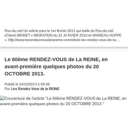
Pou-du-ciel Un article paru le 1er février 2011 qui traite du Pou-du-ciel
d’Henri MIGNET « MIGRATION du 31 JA NVIER 2010 et VANNEAU HUPPE
». http://www.lesrendezvousdelareine.com/article-les-rendez-vous-de-la-
reine-voitures-et-motos-anciennes-de-rambouillet-l-envol-du-blog-
66214702.html...
Le 60ème RENDEZ-VOUS de La REINE, en
avant-première quelques photos du 20
OCTOBRE 2013.
Publié le 24/10/2013 à 09:48
Par
Les Rendez-Vous de la REINE