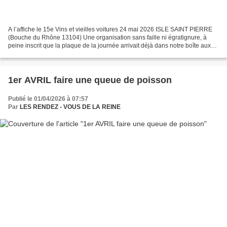
A l’affiche le 15e Vins et vieilles voitures 24 mai 2026 ISLE SAINT PIERRE
(Bouche du Rhône 13104) Une organisation sans faille ni égratignure, à
peine inscrit que la plaque de la journée arrivait déjà dans notre boîte aux
lettres. La 61 pour une SUNBEAM...
1er AVRIL faire une queue de poisson
Publié le 01/04/2026 à 07:57
Par
LES RENDEZ - VOUS DE LA REINE