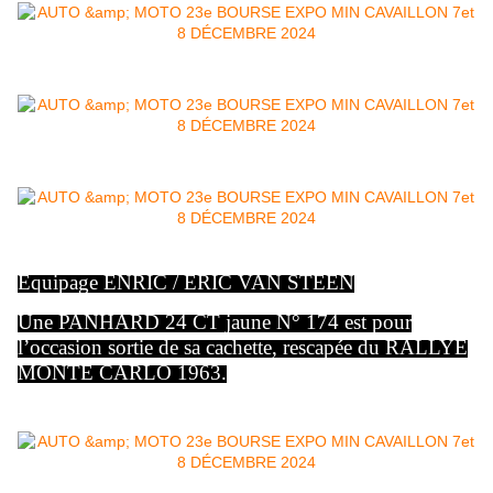
Equipage ENRIC / ERIC VAN STEEN
Une PANHARD 24 CT jaune N° 174 est pour
l’occasion sortie de sa cachette, rescapée du RALLYE
MONTE CARLO 1963.