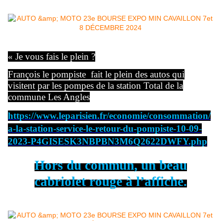
« Je vous fais le plein ?
François le pompiste fait le plein des autos qui
visitent par les pompes de la station Total de la
commune Les Angles
https://www.leparisien.fr/economie/consommation/
a-la-station-service-le-retour-du-pompiste-10-09-
2023-P4GISESK3NBPBN3M6Q2622DWFY.php
Hors du commun, un beau
cabriolet rouge à l’affiche.