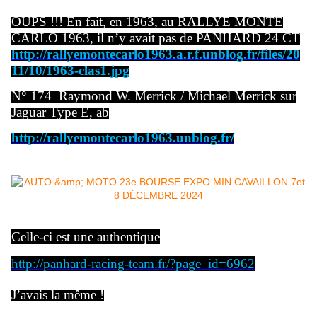
OUPS !!! En fait, en 1963, au RALLYE MONTE
CARLO 1963, il n’y avait pas de PANHARD 24 CT
http://rallyemontecarlo1963.a.r.f.unblog.fr/files/20
11/10/1963-clas1.jpg
N° 174 Raymond W. Merrick / Michael Merrick sur
Jaguar Type E, ab
http://rallyemontecarlo1963.unblog.fr/
Celle-ci est une authentique
http://panhard-racing-team.fr/?page_id=6962
J’avais la même !