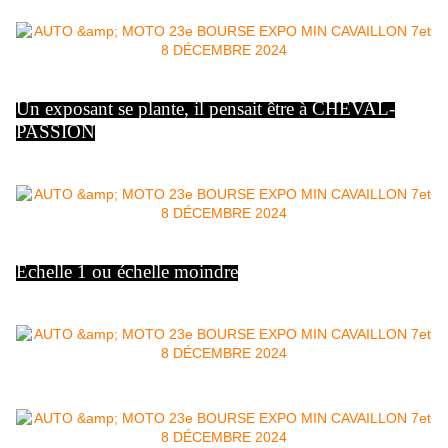
Un exposant se plante, il pensait être à CHEVAL-
PASSION
Echelle 1 ou échelle moindre