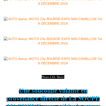
Photo LVA. Merci
Une soucoupe volante en
provenance directe de La SOUPE