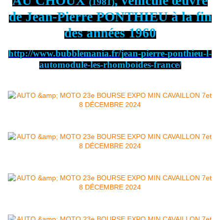
AU CHOUX
, véhicule œuvre
(1981)
de Jean-Pierre PONTHIEU à la fin
des années 1960
http://www.bubblemania.fr/jean-pierre-ponthieu-l-
automodule-les-rhomboides-france/