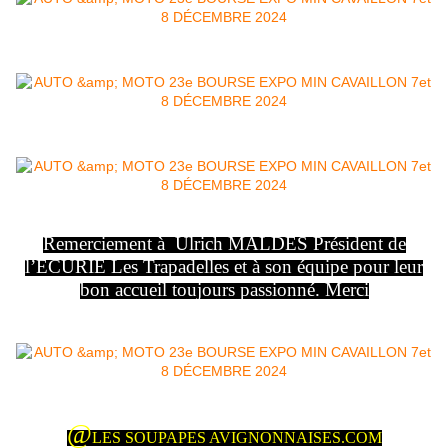
Remerciement à Ulrich MALDES Président de
l’ECURIE Les Trapadelles et à son équipe pour leur
bon accueil toujours passionné. Merci
@
LES SOUPAPES AVIGNONNAISES.COM