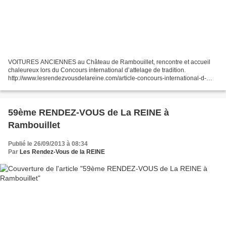
VOITURES ANCIENNES au Château de Rambouillet, rencontre et accueil
chaleureux lors du Concours international d’attelage de tradition.
http://www.lesrendezvousdelareine.com/article-concours-international-d-
attelage-de-tradition-2013-120125825.html . Les...
59ème RENDEZ-VOUS de La REINE à
Rambouillet
Publié le 26/09/2013 à 08:34
Par
Les Rendez-Vous de la REINE