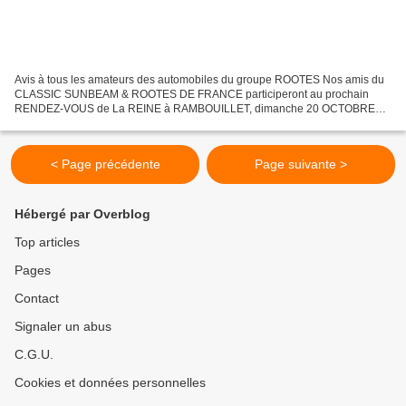
Avis à tous les amateurs des automobiles du groupe ROOTES Nos amis du
CLASSIC SUNBEAM & ROOTES DE FRANCE participeront au prochain
RENDEZ-VOUS de La REINE à RAMBOUILLET, dimanche 20 OCTOBRE
2013. http://sunbeamania.purforum.com/t978-les-rendez-vous-de-la-reine-
accueille-les-rootes-sunbeam-hillman-humber-singer-le-dimanche-20-
octobre-2013...
< Page précédente
Page suivante >
Hébergé par Overblog
Top articles
Pages
Contact
Signaler un abus
C.G.U.
Cookies et données personnelles