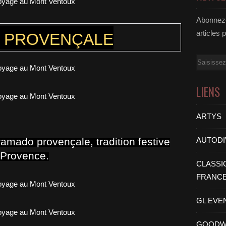
Abonnez-
articles 
E PROVENÇALE
Email
LIENS
ARTYS
AUTODI
 ramado provençale, tradition festive
e Provence.
CLASSI
FRANC
GL EVE
GOODW