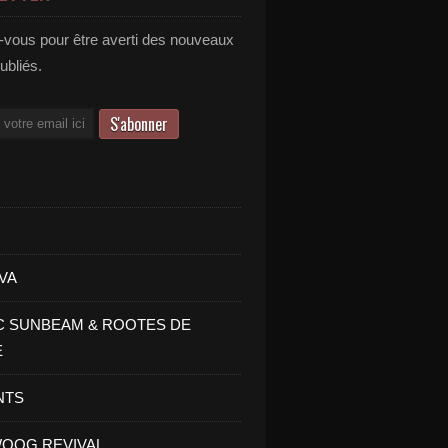
vous pour être averti des nouveaux
publiés.
VA
C SUNBEAM & ROOTES DE
E
NTS
OOG REVIVAL