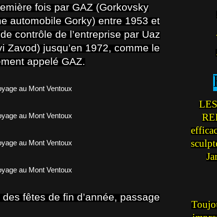
première fois par GAZ (Gorkovsky
e automobile Gorky) entre 1953 et
e de contrôle de l’entreprise par Uaz
yi Zavod) jusqu’en 1972, comme le
ément appelé GAZ.
LES
REI
effica
sculp
Ja
e des fêtes de fin d’année, passage
Toujou