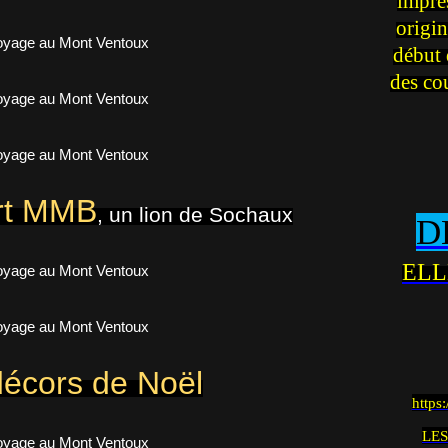
impre
origin
début 
des co
art MMB
, un lion de Sochaux
D
ELL
décors de Noël
https
LES