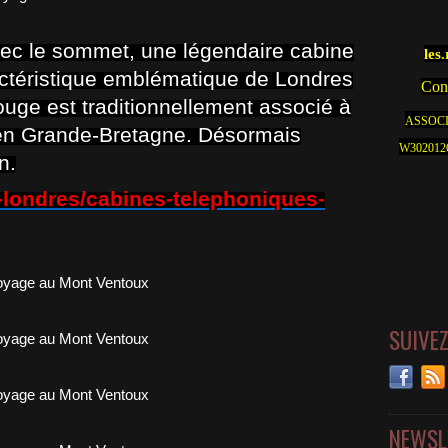
vec le sommet, une légendaire cabine
les
actéristique emblématique de Londres
Cont
uge est traditionnellement associé à
ASSOCI
 en Grande-Bretagne. Désormais
W30201262
n.
g-londres/cabines-telephoniques-
SUIVE
NEWSL