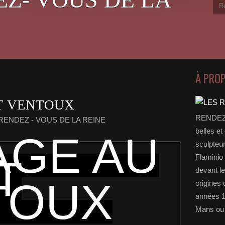
À PRO
T VENTOUX
RENDEZ-
 RENDEZ - VOUS DE LA REINE
belles et
AGE AU
sculpteu
T
Flaminio 
devant l
TOUX
origines 
années 1
Mans ou 