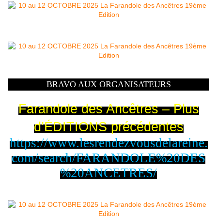
BRAVO AUX ORGANISATEURS
Farandole des Ancêtres – Plus
d’ÉDITIONS précédentes
https://www.lesrendezvousdelareine.
com/search/FARANDOLE%20DES
%20ANCETRES/