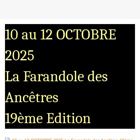
10 au 12 OCTOBRE
2025
La Farandole des
Ancêtres
19ème Edition