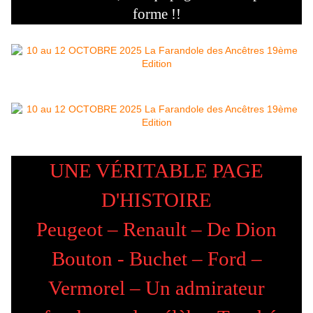
forme !!
UNE VÉRITABLE PAGE
D'HISTOIRE
Peugeot – Renault – De Dion
Bouton - Buchet – Ford –
Vermorel – Un admirateur