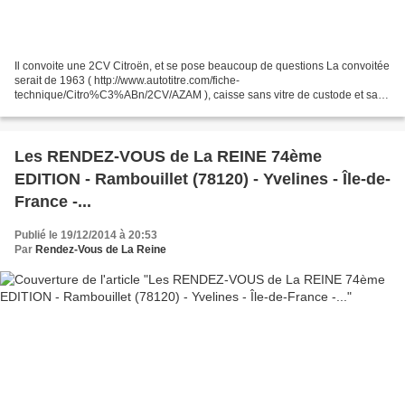
Il convoite une 2CV Citroën, et se pose beaucoup de questions La convoitée
serait de 1963 ( http://www.autotitre.com/fiche-
technique/Citro%C3%ABn/2CV/AZAM ), caisse sans vitre de custode et sans
clignotants, gros feux rouges à l’arrière, porte ouvrant...
Les RENDEZ-VOUS de La REINE 74ème
EDITION - Rambouillet (78120) - Yvelines - Île-de-
France -...
Publié le 19/12/2014 à 20:53
Par
Rendez-Vous de La Reine