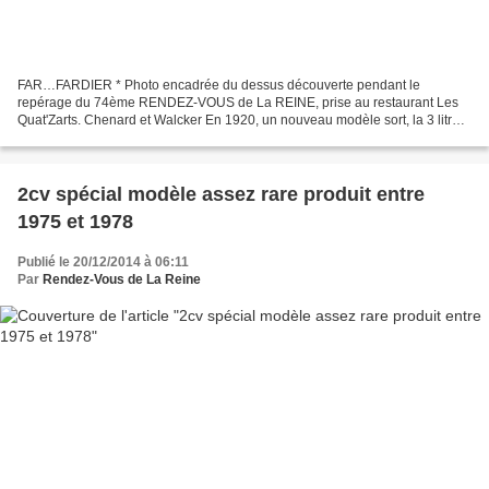
FAR…FARDIER * Photo encadrée du dessus découverte pendant le
repérage du 74ème RENDEZ-VOUS de La REINE, prise au restaurant Les
Quat'Zarts. Chenard et Walcker En 1920, un nouveau modèle sort, la 3 litres
sport qui est une voiture sportive équipée d'un...
2cv spécial modèle assez rare produit entre
1975 et 1978
Publié le 20/12/2014 à 06:11
Par
Rendez-Vous de La Reine