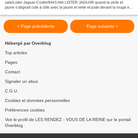
sale/Lister-Jaguar-Costin/9443.htm LISTER-JAGUAR quand la verte et
jaune s’alignait cote à côte avec la jaune et verte et juste devant la rouge et
blanche sur la piste du circuit de Linas...
< Page précédente
Page suivante >
Hébergé par Overblog
Top articles
Pages
Contact
Signaler un abus
C.G.U.
Cookies et données personnelles
Préférences cookies
Voir le profil de LES RENDEZ - VOUS DE LA REINE sur le portail
Overblog