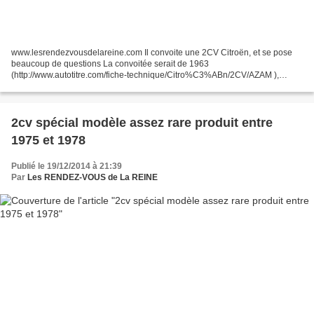
www.lesrendezvousdelareine.com Il convoite une 2CV Citroën, et se pose
beaucoup de questions La convoitée serait de 1963
(http://www.autotitre.com/fiche-technique/Citro%C3%ABn/2CV/AZAM ),
caisse sans vitre de custode et sans clignotants, gros feux rouges...
2cv spécial modèle assez rare produit entre
1975 et 1978
Publié le 19/12/2014 à 21:39
Par
Les RENDEZ-VOUS de La REINE