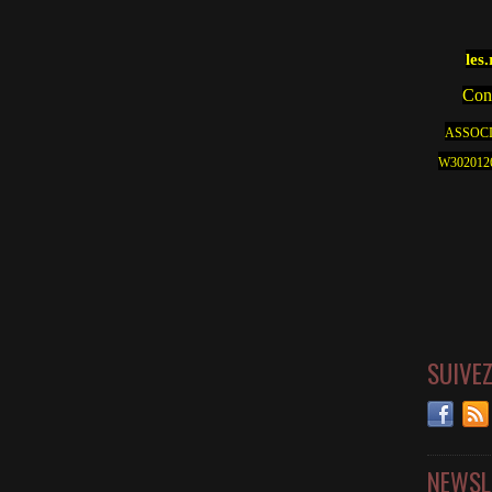
les
Cont
ASSOCI
W30201262
SUIVE
NEWSL