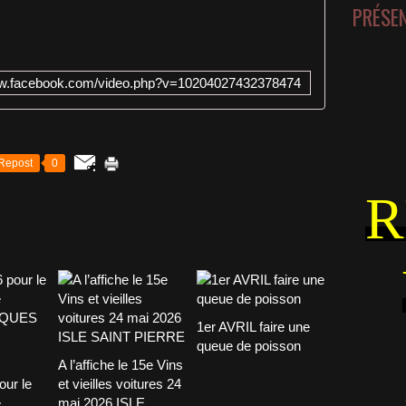
PRÉSE
ww.facebook.com/video.php?v=10204027432378474
Repost
0
R
1er AVRIL faire une
queue de poisson
A l’affiche le 15e Vins
our le
et vieilles voitures 24
e
mai 2026 ISLE