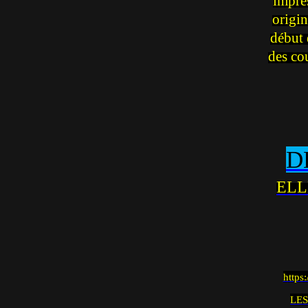
impre
origin
début 
des co
D
ELL
https
LES