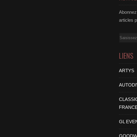
Abonnez-
articles 
Email
LIENS
ARTYS
AUTODI
CLASSI
FRANC
GL EVE
GOODW