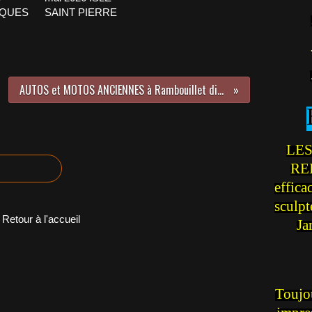
CQUES
SAINT PIERRE
AUTOS et MOTOS ANCIENNES à Rambouillet dimanche 15 JANVIER 2015
LES
REI
effica
sculp
Retour à l'accueil
Ja
Toujou