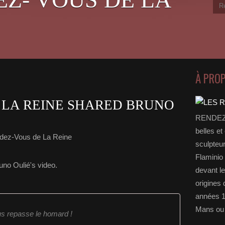
À PRO
 LA REINE SHARED BRUNO
RENDEZ-
belles et
dez-Vous de La Reine
sculpteu
Flaminio 
no Oulié's video.
devant l
origines 
années 1
Mans ou 
us repasse le homard !