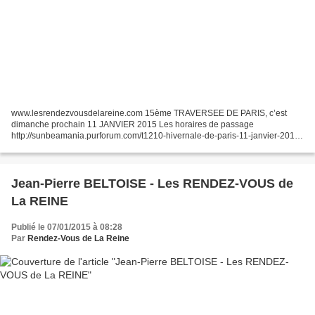
www.lesrendezvousdelareine.com 15ème TRAVERSEE DE PARIS, c’est
dimanche prochain 11 JANVIER 2015 Les horaires de passage
http://sunbeamania.purforum.com/t1210-hivernale-de-paris-11-janvier-2015
et un rendez-vous à bien noter. Nous serons présent. Il parait...
Jean-Pierre BELTOISE - Les RENDEZ-VOUS de
La REINE
Publié le 07/01/2015 à 08:28
Par
Rendez-Vous de La Reine