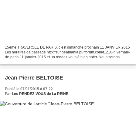
15ème TRAVERSEE DE PARIS, c’est dimanche prochain 11 JANVIER 2015
Les horaires de passage http://sunbeamania.purforum.com/t1210-hivernale-
de-paris-11-janvier-2015 et un rendez-vous à bien noter. Nous serons
présent. Il parait même que lors de cette 15ème...
Jean-Pierre BELTOISE
Publié le 07/01/2015 à 07:22
Par
Les RENDEZ-VOUS de La REINE