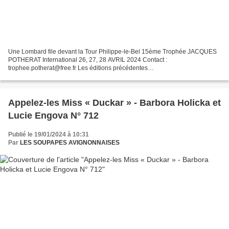
Une Lombard file devant la Tour Philippe-le-Bel 15ème Trophée JACQUES
POTHERAT International 26, 27, 28 AVRIL 2024 Contact :
trophee.potherat@free.fr Les éditions précédentes
http://www.lesrendezvousdelareine.com/search/troph%C3%A9e%20jacque
%20potherat/ @...
Appelez-les Miss « Duckar » - Barbora Holicka et
Lucie Engova N° 712
Publié le 19/01/2024 à 10:31
Par
LES SOUPAPES AVIGNONNAISES