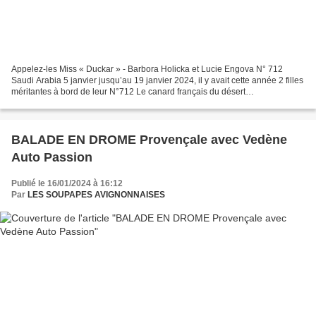
Appelez-les Miss « Duckar » - Barbora Holicka et Lucie Engova N° 712
Saudi Arabia 5 janvier jusqu’au 19 janvier 2024, il y avait cette année 2 filles
méritantes à bord de leur N°712 Le canard français du désert
https://www.largus.fr/actualite-automobile/envoyez-la-citroen-2cv-duckcar-
au-rallye-dakar-classic-2024-30028992.html...
BALADE EN DROME Provençale avec Vedène
Auto Passion
Publié le 16/01/2024 à 16:12
Par
LES SOUPAPES AVIGNONNAISES