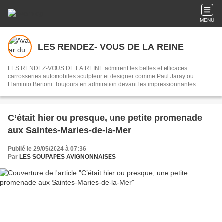
MENU
LES RENDEZ- VOUS DE LA REINE
LES RENDEZ-VOUS DE LA REINE admirent les belles et efficaces
carrosseries automobiles sculpteur et designer comme Paul Jaray ou
Flaminio Bertoni. Toujours en admiration devant les impressionnantes
mécaniques des origines de l’automobile jusqu’au début des années 1970,
souvenirs des courses du Mans ou de la Can - Am.
C’était hier ou presque, une petite promenade
aux Saintes-Maries-de-la-Mer
Publié le 29/05/2024 à 07:36
Par
LES SOUPAPES AVIGNONNAISES