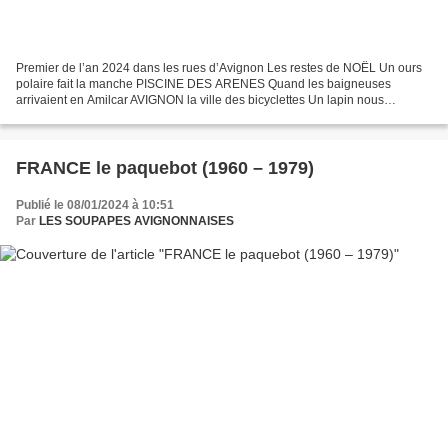
Premier de l’an 2024 dans les rues d’Avignon Les restes de NOËL Un ours
polaire fait la manche PISCINE DES ARENES Quand les baigneuses
arrivaient en Amilcar AVIGNON la ville des bicyclettes Un lapin nous
surveille ça tourne Rue des Teinturiers – En 1817,...
FRANCE le paquebot (1960 – 1979)
Publié le 08/01/2024 à 10:51
Par
LES SOUPAPES AVIGNONNAISES