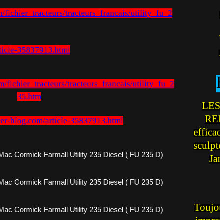
/fichier_tracteurs/tracteurs_francais/utility_fu_2
rticle-35837913.html
/fichier_tracteurs/tracteurs_francais/utility_fu_2
35.htm
LES
REI
ver-blog.com/article-35837913.html
effica
sculp
Ja
Toujou