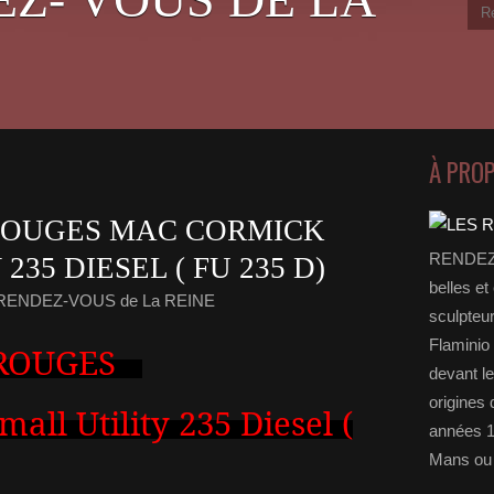
À PRO
ROUGES MAC CORMICK
RENDEZ-
35 DIESEL ( FU 235 D)
belles et
 RENDEZ-VOUS de La REINE
sculpteu
Flaminio 
 ROUGES
devant l
origines 
ll Utility 235 Diesel (
années 1
Mans ou 