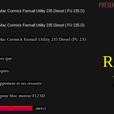
PRÉSE
Mac Cormick Farmall Utility 235 Diesel (FU 235
R
les que
iques
ppement et ses ressorts
s pour bloc moteur F123D
vuba@wanadoo.fr
, merci