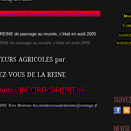
//www.facebook.com/museedelamachineagricole/
les
Cont
ASSOCI
E de passage au musée, c’était en août 2005
W30201262
TEURS AGRICOLES par
EZ-VOUS DE LA REINE
/photos/jhCCjRDc2d4JNJEo6
SUIVE
NE Yves Boireau
les.rendezvousdelareine@orange.fr
NEWSL