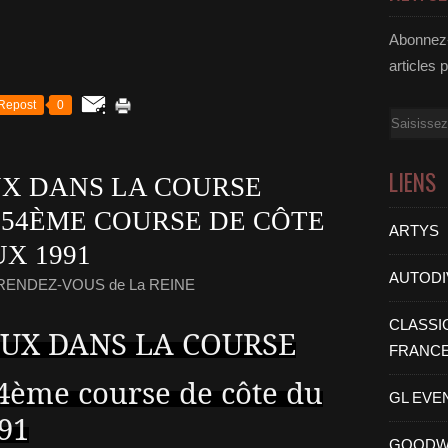
Abonnez-
articles 
Repost
0
Email
LIENS
X DANS LA COURSE
 54ÈME COURSE DE CÔTE
ARTYS
X 1991
AUTODI
 RENDEZ-VOUS de La REINE
CLASSI
UX DANS LA COURSE
FRANC
4ème course de côte du
GL EVE
91
GOODW