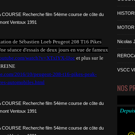
HISTOR
MOTOR 
ntation de Sébastien Loeb Peugeot 208 T16 Pikes
Nicolas
e séance d'essais de deux jours en vue de fameux
REROC
youtube.com/watch?v=XTxlYX-lJoc
et plus sur le
 REINE
VSCC V
ne.com/2016/10/peugeot-208-t16-pikes-peak-
res-automobiles.html
NOS P
Depuis
@