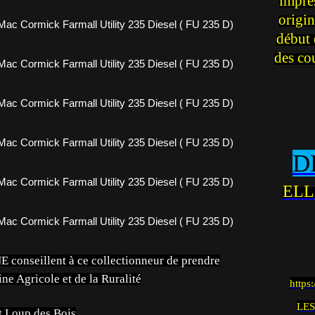
impre
origin
début 
des co
D
ELL
nseillent à ce collectionneur de prendre
ne Agricole et de la Ruralité
https
LES
t Loup des Bois