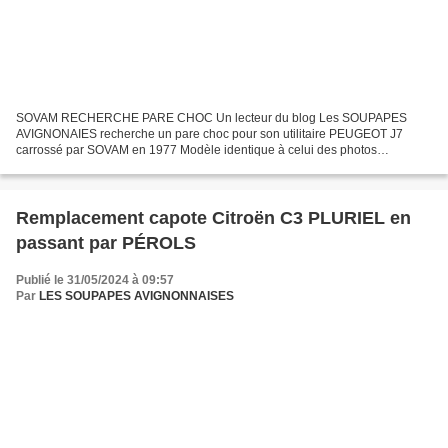
SOVAM RECHERCHE PARE CHOC Un lecteur du blog Les SOUPAPES
AVIGNONAIES recherche un pare choc pour son utilitaire PEUGEOT J7
carrossé par SOVAM en 1977 Modèle identique à celui des photos
http://www.lesrendezvousdelareine.com/search/sovam/ contact
les.soupapes-avignonnaises@orange.fr...
Remplacement capote Citroën C3 PLURIEL en
passant par PÉROLS
Publié le 31/05/2024 à 09:57
Par
LES SOUPAPES AVIGNONNAISES