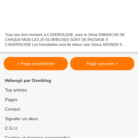
Trop rare bon moment, à CADEROUSSE, avec le 2ème DIMANCHE DE
CHAQUE MOIS LES 20 GLORIEUSES SONT DE PASSAGE À
CADEROUSSE Les hirondelles sont de retour, rare Simca ARONDE 9
calandre podium (1951 – 1956) Ses accessoires, pot carpe, galerie, badge
de calandre...
< Page précédente
Page suivante >
Hébergé par Overblog
Top articles
Pages
Contact
Signaler un abus
C.G.U.
Cookies et données personnelles