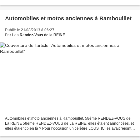
Automobiles et motos anciennes à Rambouillet
Publié le 21/08/2013 à 06:27
Par
Les Rendez-Vous de la REINE
Automobiles et moto anciennes à Rambouillet, 58ème RENDEZ-VOUS de
La REINE 58ème RENDEZ-VOUS de La REINE, elles étaient annoncées, et
elles étaient bien là ? Pour l’occasion un célèbre LOUSTIC les avait rejoints
!! Photos
https://picasaweb.google.com/les.rendezvous.de.la.reine/58emeDu18Aout2