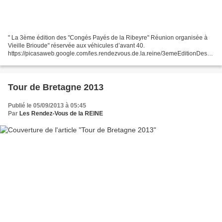
" La 3ème édition des "Congés Payés de la Ribeyre" Réunion organisée à
Vieille Brioude" réservée aux véhicules d’avant 40.
https://picasaweb.google.com/les.rendezvous.de.la.reine/3emeEditionDesC
ongesPayesDeLaRibeyre Il a fallu que ce soit ce jour-là que...
Tour de Bretagne 2013
Publié le 05/09/2013 à 05:45
Par
Les Rendez-Vous de la REINE