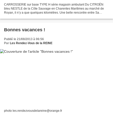
CARROSSERIE sur base TYPE H série magasin ambulant Du CITROËN
bleu NESTLE de la Côte Sauvage en Charentes Maritimes au marché de
Royan, il n’y a que quelques kilomètres. Une belle rencontre entre Sa
Majesté et LE ROI DU MACARON avec son Type H blanc toujours...
Bonnes vacances !
Publié le 21/08/2013 à 06:56
Par
Les Rendez-Vous de la REINE
photo les.rendezvousdelareine@orange.fr