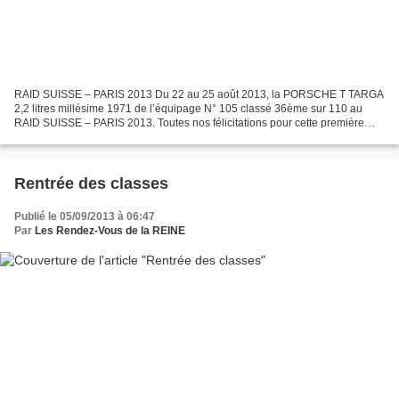
RAID SUISSE – PARIS 2013 Du 22 au 25 août 2013, la PORSCHE T TARGA
2,2 litres millésime 1971 de l’équipage N° 105 classé 36ème sur 110 au
RAID SUISSE – PARIS 2013. Toutes nos félicitations pour cette première
expérience. http://www.raid.ch/s-sommer/palmares.php...
Rentrée des classes
Publié le 05/09/2013 à 06:47
Par
Les Rendez-Vous de la REINE