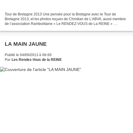
Tour de Bretagne 2013 Une pensée pour la Bretagne avec le Tour de
Bretagne 2013, et les photos reçues de Christian de L’ABVA, aussi membre
de l’association Rambolitaine « Le RENDEZ-VOUS de La REINE » .
https://picasaweb.google.com/les.rendezvous.de.la.reine/TourDeBretagne20
13...
LA MAIN JAUNE
Publié le 04/09/2013 à 06:00
Par
Les Rendez-Vous de la REINE