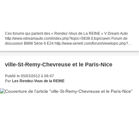
Ces forums qui parlent des « Rendez-Vous de La REINE » V Dream Auto
http://www.vdreamauto.com/index.php?topic=5838.0;topicseen Forum de
discussion BMW Série 6 E24 http://www.serie6.com/forum/viewtopic.php?
t=4804 Othoiry Club, la nostalgie des 2 à 4 roues...
ville-St-Remy-Chevreuse et le Paris-Nice
Publié le 05/03/2012 à 08:47
Par
Les Rendez-Vous de la REINE