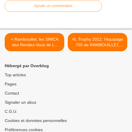
Ajouter un commentaire
< Rambouillet, les SIMCA
4L Trophy 2012, l’équipage
des Rendez-Vous de La
705 de RAMBOUILLET,
REINE
Julien et Guillaume
TESTAULT. >
Hébergé par Overblog
Top articles
Pages
Contact
Signaler un abus
C.G.U.
Cookies et données personnelles
Préférences cookies