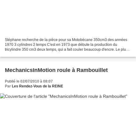
Stéphane recherche de la pièce pour sa Motobécane 350cm3 des années
1970 3 cylindres 2 temps C'est en 1973 que débute la production du
tricylindre 350 cm3 deux temps, qui a fait couler beaucoup d'encre. Le plus
gros défaut de cette moto était son équipement...
MechanicsInMotion roule à Rambouillet
Publié le 02/07/2010 à 08:07
Par
Les Rendez-Vous de la REINE