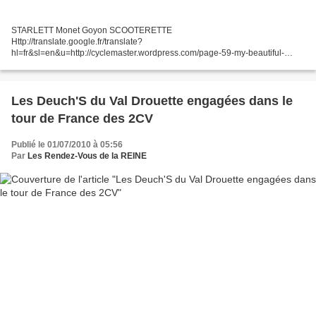
STARLETT Monet Goyon SCOOTERETTE
Http://translate.google.fr/translate?
hl=fr&sl=en&u=http://cyclemaster.wordpress.com/page-59-my-beautiful-
scooterette/&ei=uyQsTP2DDJj00gTWjdW6DQ&sa=X&oi=translate&ct=result
&res Pour vous Madame, Monet Goyon a construit...
Les Deuch'S du Val Drouette engagées dans le
tour de France des 2CV
Publié le 01/07/2010 à 05:56
Par
Les Rendez-Vous de la REINE