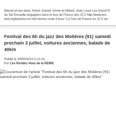
Marcel et ses amis, Armel, Daniel, Annie et Gilbert, Jean Louis Les Deuch'S
du Val Drouette engagées dans le tour de France des 2CV http://www.les-
dvd.org/parlons-en.htm bonne route à tous ! Le Tour de France en 2CV du
30 juin au 16 juillet 2010 http://www.2cvclub49.net/default.html...
Festival des 6h du jazz des Molières (91) samedi
prochain 3 juillet, voitures anciennes, balade de
40km
Publié le 30/06/2010 à 21:41
Par
Les Rendez-Vous de la REINE