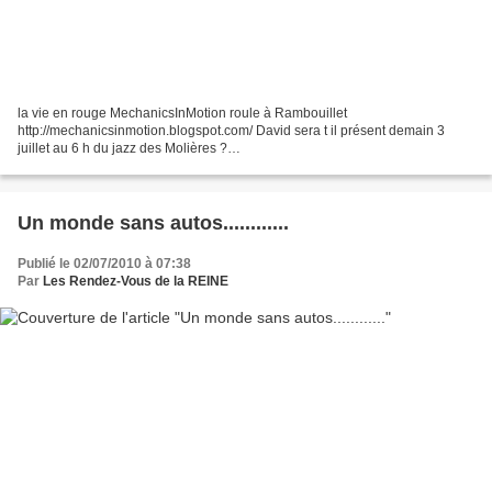
la vie en rouge MechanicsInMotion roule à Rambouillet
http://mechanicsinmotion.blogspot.com/ David sera t il présent demain 3
juillet au 6 h du jazz des Molières ?
http://www.myspace.com/les6hdujazzdesmolieres Rendez-vous 10h devant
la mairie des Molières...
Un monde sans autos............
Publié le 02/07/2010 à 07:38
Par
Les Rendez-Vous de la REINE