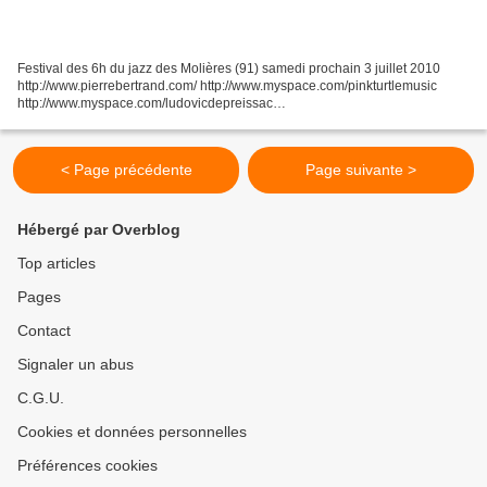
Festival des 6h du jazz des Molières (91) samedi prochain 3 juillet 2010
http://www.pierrebertrand.com/ http://www.myspace.com/pinkturtlemusic
http://www.myspace.com/ludovicdepreissac
http://www.volunteeredslaves.com/ http://www.michaelcheret.com/
http://www.ralphbowen.com/...
< Page précédente
Page suivante >
Hébergé par Overblog
Top articles
Pages
Contact
Signaler un abus
C.G.U.
Cookies et données personnelles
Préférences cookies