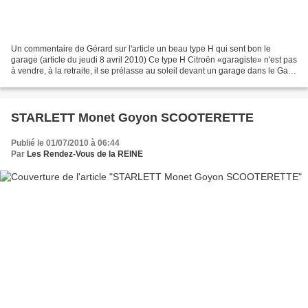
Un commentaire de Gérard sur l'article un beau type H qui sent bon le
garage (article du jeudi 8 avril 2010) Ce type H Citroën «garagiste» n'est pas
à vendre, à la retraite, il se prélasse au soleil devant un garage dans le Gard
près de Nimes, et probablement...
STARLETT Monet Goyon SCOOTERETTE
Publié le 01/07/2010 à 06:44
Par
Les Rendez-Vous de la REINE