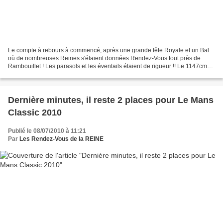
Le compte à rebours à commencé, après une grande fête Royale et un Bal
où de nombreuses Reines s'étaient données Rendez-Vous tout près de
Rambouillet ! Les parasols et les éventails étaient de rigueur !! Le 1147cm3
de la Triumph Spitfire de James et Hervé...
Dernière minutes, il reste 2 places pour Le Mans
Classic 2010
Publié le 08/07/2010 à 11:21
Par
Les Rendez-Vous de la REINE