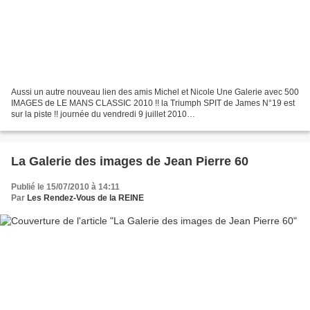
Aussi un autre nouveau lien des amis Michel et Nicole Une Galerie avec 500
IMAGES de LE MANS CLASSIC 2010 !! la Triumph SPIT de James N°19 est
sur la piste !! journée du vendredi 9 juillet 2010
http://picasaweb.google.com/bouvet50/LeMansClassic2010 #...
La Galerie des images de Jean Pierre 60
Publié le 15/07/2010 à 14:11
Par
Les Rendez-Vous de la REINE