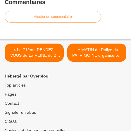
Commentaires
Ajouter un commentaire
< Le 71ème RENDEZ-
Le MATIN du Rallye du
VOUS de La REINE du 21
PATRIMOINE organisé par
SEPTEMBRE 2014
Le RENDEZ-VOUS de La
accueille 2 BELLES FORD
REINE >
ANGLAISES pas fréquentes
Hébergé par Overblog
Top articles
Pages
Contact
Signaler un abus
C.G.U.
Cookies et données personnelles