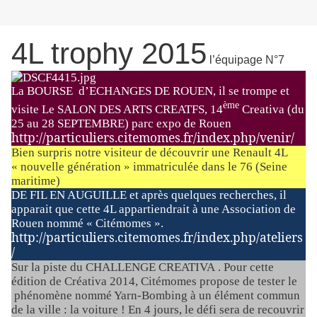
4L trophy 2015
l’équipage N°7
La BOURSE d’ECHANGES DE ROUEN, il se trompe et
ème
visite Le SALON DES ARTS CREATFS, 14
Creativa (du
25 au 28 SEPTEMBRE) parc expo de Rouen
http://particuliers.citemomes.fr/index.php/venir/
Bien surpris notre visiteur de découvrir une Renault 4L
« nouvelle génération » immatriculée dans le 76 (Seine
maritime)
DE FIL EN AUGUILLE et après quelques recherches, il
apparait que cette 4L appartiendrait à une Association de
Rouen nommé « Citémomes ».
http://particuliers.citemomes.fr/index.php/ateliers
/
Sur la piste du CHALLENGE CREATIVA . Pour cette
édition de Créativa 2014, Citémomes propose de tester le
phénomène nommé Yarn-Bombing à un élément commun
de la ville : la voiture ! En 4 jours, le défi sera de recouvrir