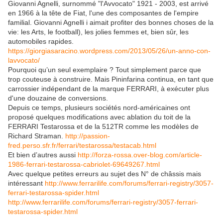
Giovanni Agnelli, surnommé "l'Avvocato" 1921 - 2003, est arrivé
en 1966 à la tête de Fiat, l'une des composantes de l'empire
familial. Giovanni Agnelli i aimait profiter des bonnes choses de la
vie: les Arts, le football), les jolies femmes et, bien sûr, les
automobiles rapides.
https://giorgiasaracino.wordpress.com/2013/05/26/un-anno-con-
lavvocato/
Pourquoi qu’un seul exemplaire ? Tout simplement parce que
trop couteuse à construire. Mais Pininfarina continua, en tant que
carrossier indépendant de la marque FERRARI, à exécuter plus
d'une douzaine de conversions.
Depuis ce temps, plusieurs sociétés nord-américaines ont
proposé quelques modifications avec ablation du toit de la
FERRARI Testarossa et de la 512TR comme les modèles de
Richard Straman.
http://passion-
fred.perso.sfr.fr/ferrari/testarossa/testacab.html
Et bien d’autres aussi
http://forza-rossa.over-blog.com/article-
1986-ferrari-testarossa-cabriolet-69649267.html
Avec quelque petites erreurs au sujet des N° de châssis mais
intéressant
http://www.ferrarilife.com/forums/ferrari-registry/3057-
ferrari-testarossa-spider.html
http://www.ferrarilife.com/forums/ferrari-registry/3057-ferrari-
testarossa-spider.html