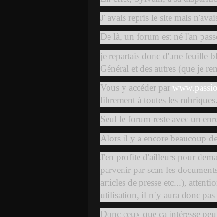
J' avais repris le site mais n'avai
De là, un forum est né l'an passé
je repartais donc d'une feuille 
Général et des autres (que je re
Vous y accéder par
www.passio
librement à toutes les rubriques
Seul le forum reste avec un enre
Alors il y a encore beaucoup d
J'en profite d'ailleurs pour dem
parvenir par scan les documents
articles de presse etc...), attent
utilisation, il n’y aura donc pa
Donc ceux que ça intéresse peu