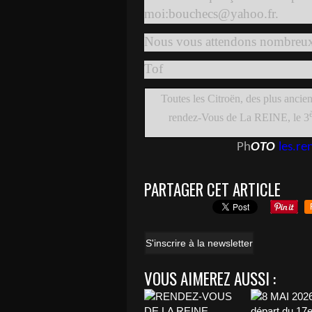
moi:bouchecs@yahoo.fr.
Nous vous attendons nombreux s
Tof
Toutes les Citroën, des plus ancien
rendez-Vous de La REINE, le 3
Ph
OTO
les.r
PARTAGER CET ARTICLE
S'inscrire à la newsletter
VOUS AIMEREZ AUSSI :