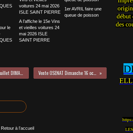
impre
origin
1er AVRIL faire une
queue de poisson
début 
A l’affiche le 15e Vins
des co
our le
et vieilles voitures 24
e
mai 2026 ISLE
CQUES
SAINT PIERRE
D
AUTOMOBILES et MOTOS à Rambouillet DIMANCHE 16 OCTOBRE 2011
Vente OSENAT Dimanche 16 octobre après midi
ELL
https
Retour à l'accueil
LES