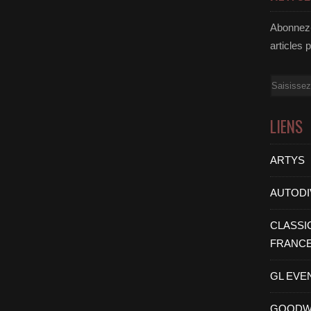
Abonnez-
articles 
Email
LIENS
ARTYS
AUTODI
CLASSI
FRANC
GL EVE
GOODW