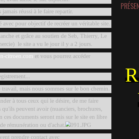
PRÉSE
s jamais réussi à le faire repartir.
 avec pour objectif de recréer un véritable site.
blanche et grâce au soutien de Seb, Thierry, Le
mercie)
le site a vu le jour il y a 2 jours.
n-citroen.com
et vous pourrez accéder
.
R
gistrement...
e travail, mais nous sommes sur le bon chemin.
ander à tous ceux qui le désire, de me faire
 qu'ils peuvent avoir (nuanciers, brochures,
ion ces documents seront mis sur le site en libre
s de rémunération ou d'achat.
vent prendre contact avec