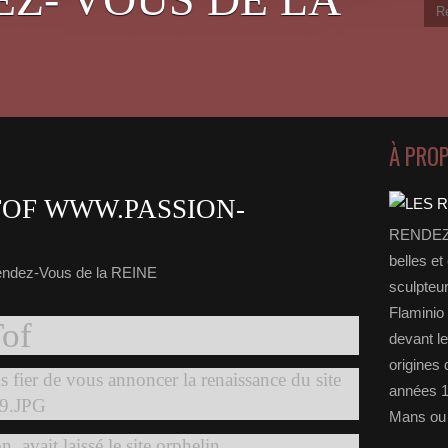
À PRO
TOF WWW.PASSION-
RENDEZ-
belles et
endez-Vous de la REINE
sculpteu
Flaminio 
of
devant l
origines 
is fier de vous annoncer la renaissance du site
années 1
Mans ou 
n, avait laissé le site orphelin.