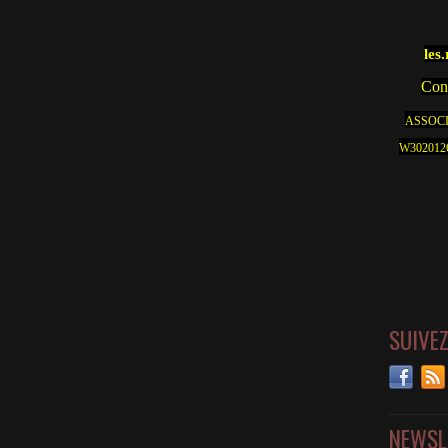
les
Cont
ASSOCI
W30201262
SUIVE
NEWSL