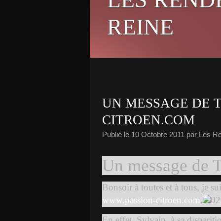
REINE
UN MESSAGE DE 
CITROEN.COM
Publié le
10 Octobre 2011
par Les R
Un message de T
Bonsoir à toutes et à tous, je su
www.passion-citroen.com
.
En effet, Sylvain, à sa disparitio