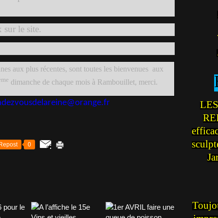
ur le site.
nes aux plus récentes, sont toutes les bienvenues
aux
ème
dimanche de chaque mois à Rambouillet, merci.
endezvousdelareine@orange.fr
LES
REI
effica
sculp
Repost
0
Ja
Toujou