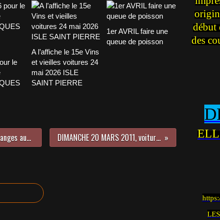
impre
origin
début 
1er AVRIL faire une
des co
queue de poisson
A l’affiche le 15e Vins
our le
et vieilles voitures 24
e
mai 2026 ISLE
CQUES
SAINT PIERRE
D
ELL
"Les bielles de jadis" Bourse d'échanges auto, moto, pièces détachées, samedi 2 avril 2011.
DIMANCHE 20 MARS 2011, voitures et motos anciennes à Rambouillet
https
LES