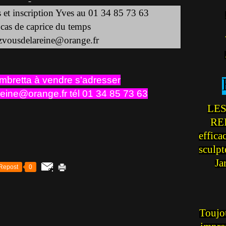
s et inscription Yves au 01 34 85 73 63
 cas de caprice du temps
zvousdelareine@orange.fr
mbretta à vendre s'adresser
reine@orange.fr
tél 01 34 85 73 63
LES
REI
effica
sculp
Ja
Repost
0
Toujou