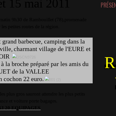
et 15 mai 2011
PRÉSE
 matin 9h30 de Rambouillet (78),promenade
les petites routes de la région.
t grand barbecue, camping dans la
ille,
charmant village de l'EURE et
OIR
R
 la broche préparé par les amis du
ET de la VALLEE
on cochon 22 euro.
les plus gros sauront attendre les plus petits
ance et voiture porte bagages.
I 20 EQUIPAGES