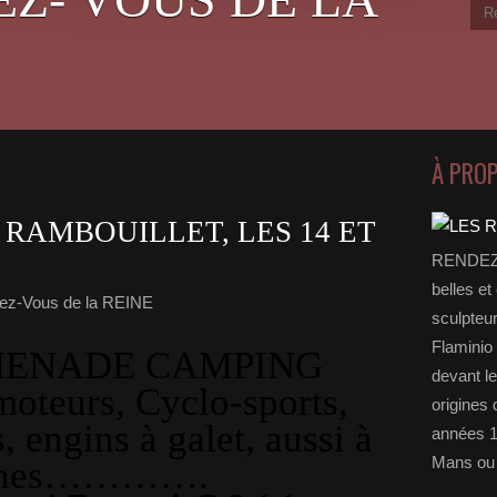
À PRO
 RAMBOUILLET, LES 14 ET
RENDEZ-
belles et
ez-Vous de la REINE
sculpteu
Flaminio 
MENADE CAMPING
devant l
oteurs, Cyclo-sports,
origines 
 engins à galet, aussi à
années 1
Mans ou 
ines………….