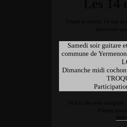
Les 14 
Départ le samedi 14 mai au
découverte par 
Samedi soir guitare e
commune de Yermenonv
L
Dimanche midi cochon à
TROQU
Participati
30 km aller tout tranquille, 
Plateau assist
MAX