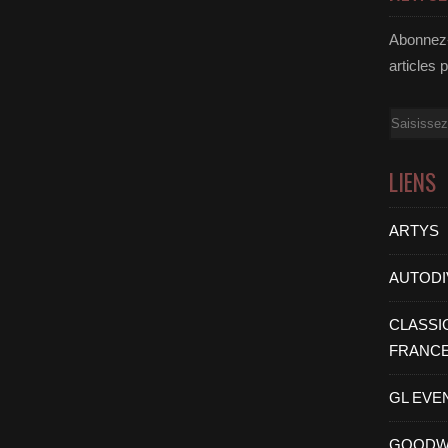
Abonnez-
articles 
Email
LIENS
ARTYS
AUTODI
CLASSI
FRANC
GL EVE
GOODW