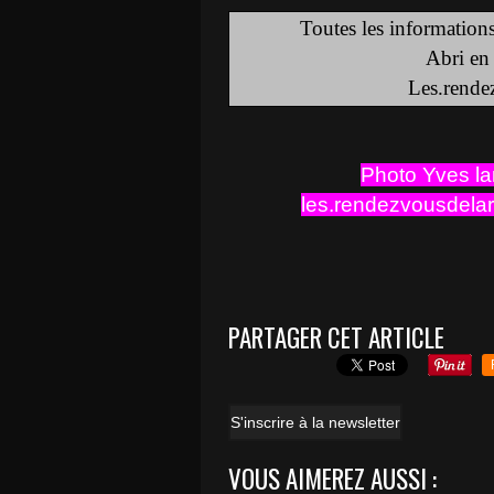
Toutes les information
Abri en
Les.rende
Photo Yves la
les.rendezvousdela
PARTAGER CET ARTICLE
S'inscrire à la newsletter
VOUS AIMEREZ AUSSI :