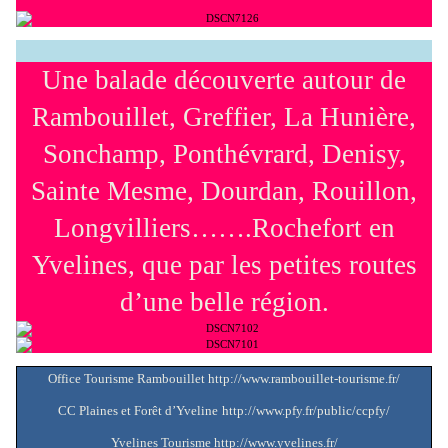
Une balade découverte autour de
Rambouillet, Greffier, La Hunière,
Sonchamp, Ponthévrard, Denisy,
Sainte Mesme, Dourdan, Rouillon,
Longvilliers…….Rochefort en
Yvelines, que par les petites routes
d’une belle région.
Office Tourisme Rambouillet
http://www.rambouillet-tourisme.fr/
CC Plaines et Forêt d’Yveline
http://www.pfy.fr/public/ccpfy/
Yvelines Tourisme
http://www.yvelines.fr/