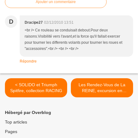
Ajouter un commentaire
D
Dracipe27
02/12/2010 13:51
<br /> Ce rouleau se conduisait debout.Pour deux
raisons.Visibilité vers l'avant,et la force qu'il fallait exercer
pour tourner les differents volants pour tourner les roues et
"accessoires".<br /> <br /> <br />
Répondre
< SOLIDO et Triumph
Les Rendez-Vous de La
Spitfire, collection RACING
REINE, excursion en
Corrèze, merci >
Hébergé par Overblog
Top articles
Pages