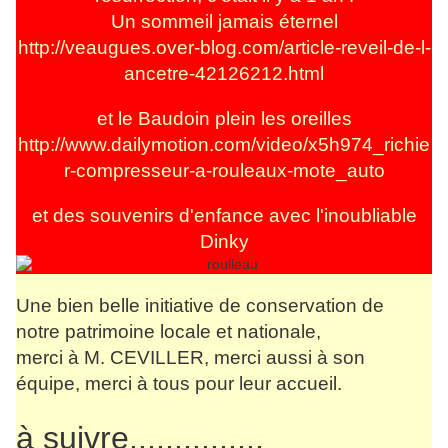
Un sommeil jamais éternel
http://veaugues.over-blog.com/article-reveil-de-l-
ancetre-42126212.html
et le Baudoin plein les oreilles
http://www.dailymotion.com/video/x5h974_richie
r-compresseur-a-rouleaux-mote_auto
et des souvenirs d'enfance avec l'inoubliable
Dinky
Une bien belle initiative de conservation de
notre patrimoine locale et nationale,
merci à M. CEVILLER, merci aussi à son
équipe, merci à tous pour leur accueil.
à suivre...............