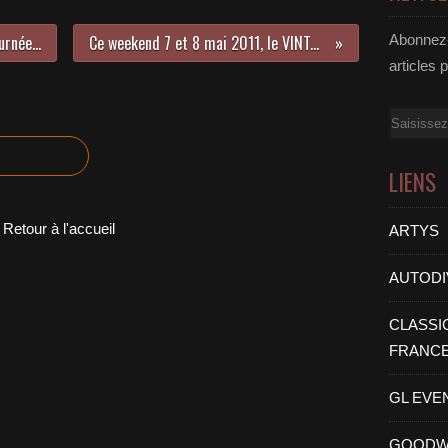
Samedi 30 avril 2011, une belle journée Rock ‘n’ roll à Rambouillet
Ce weekend 7 et 8 mai 2011, le VINTAGE REVIVAL à MONTLHERY
Abonnez-
articles 
Email
LIENS
Retour à l'accueil
ARTYS
AUTODI
CLASSI
FRANC
GL EVE
GOODW