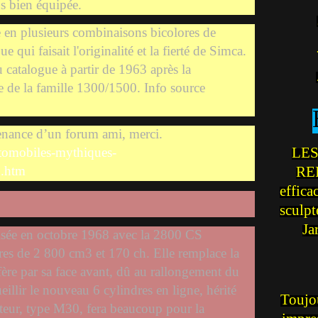
ns bien équipée.
e en plusieurs combinaisons bicolores de
ue qui faisait l'originalité et la fierté de Simca.
catalogue à partir de 1963 après la
e de la famille 1300/1500. Info source
enance d’un forum ami, merci.
LES
tomobiles-mythiques-
REI
1.htm
effica
sculp
Ja
ée en octobre 1968 avec la 2800 CS
res de 2 800 cm3 et 170 ch. Elle remplace la
re par sa face avant, dû au rallongement du
llir le nouveau 6 cylindres en ligne, hérité
Toujou
eur, type M30, fera beaucoup pour la