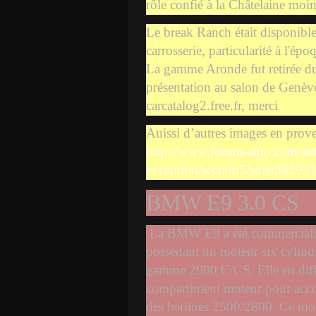
rôle confié à la Châtelaine moi
Le break Ranch était disponibl
carrosserie, particularité à l'époq
La gamme Aronde fut retirée du 
présentation au salon de Genèv
carcatalog2.free.fr, merci
Auissi d’autres images en prov
http://www.forum-auto.com/au
exception/section5/sujet38293
BMW E9 3.0 CS
La BMW E9 a été commercialis
possédant un moteur six cylind
gamme 2000 C/CS. Elle en diffè
compartiment moteur pour accuei
des berlines 2500/2800. Ce mot