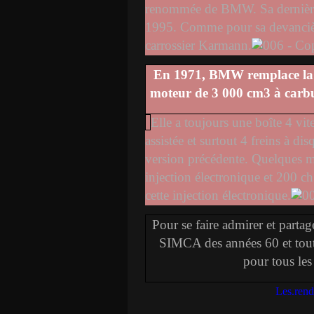
renommée de BMW. Sa dernière 
1995. Comme pour sa devancière
carrossier Karmann.
En 1971, BMW remplace la 
moteur de 3 000 cm3 à carbu
Elle a toujours une boîte 4 vite
assistée et surtout 4 freins à di
version précédente. Quelques 
injection électronique et 200 c
cette injection électronique.
Pour se faire admirer et partag
SIMCA des années 60 et tout
pour tous l
Les.ren