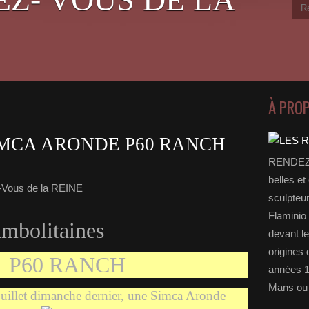
À PRO
IMCA ARONDE P60 RANCH
RENDEZ-
belles et
-Vous de la REINE
sculpteu
Flaminio 
bolitaines
devant l
origines 
P60 RANCH
années 1
Mans ou 
uillet dimanche dernier, une Simca Aronde