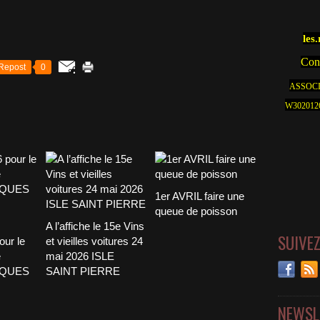
les
Cont
Repost
0
ASSOCI
W30201262
1er AVRIL faire une
queue de poisson
A l’affiche le 15e Vins
SUIVE
our le
et vieilles voitures 24
e
mai 2026 ISLE
CQUES
SAINT PIERRE
NEWSL