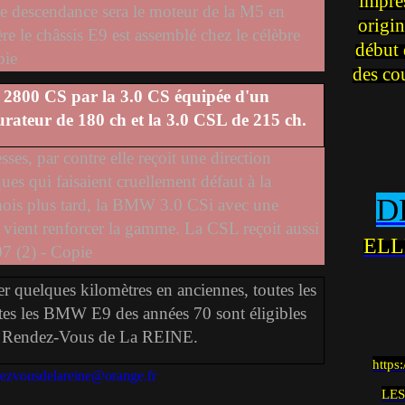
impre
descendance sera le moteur de la M5 en
origin
 le châssis E9 est assemblé chez le célèbre
début 
des co
2800 CS par la 3.0 CS équipée d'un
rateur de 180 ch et la 3.0 CSL de 215 ch.
sses, par contre elle reçoit une direction
sques qui faisaient cruellement défaut à la
D
mois plus tard, la BMW 3.0 CSi avec une
h vient renforcer la gamme. La CSL reçoit aussi
ELL
er quelques kilomètres en anciennes, toutes les
es les BMW E9 des années 70 sont éligibles
es Rendez-Vous de La REINE.
https
dezvousdelareine@orange.fr
LES