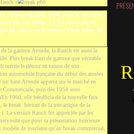
 Ranch »
PRÉSE
r personnalisation et 60 pour la décennie
ance sur son temps") a été construite de
pécial, puis avec le moteur Rush Super 62
de la gamme Aronde, la Ranch est aussi la
mille. Plus break haut de gamme que véritable
R
ch mérite le détour en raison de son
ion automobile française du début des années
ré sur base Aronde apparut sur le marché en
me Commerciale, puis dès 1954 sous
En 1960, elle bénéficia de la nouvelle face
, le break
héritait de la mécanique de la
. La version Ranch fut appréciée par les
 nervosité que pour sa présentation intérieure
un modèle de tourisme qu'un break commercial,