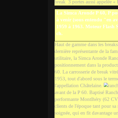
break
3 portes aussi appelée «
La Simca Aronde P 60, P pou
à venir (sous entendu "en av
1959 à 1963. Moteur Flash S
ch.
Haut de gamme dans les breaks 
dernière représentante de la fa
utilitaire, la Simca Aronde Ran
positionnement dans la product
60. La carrosserie de break vit
1953, tout d'abord sous le ter
l'appellation Châtelaine.
avant de la P 60. Baptisé Ranch
performante Montlhéry (62 CV )
clients de l'époque tant pour sa
soignée, qui en fit davantage 