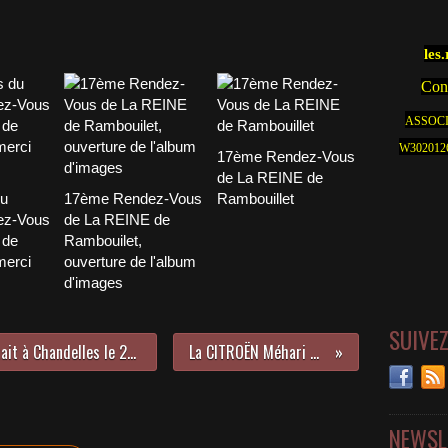
les
Cont
ASSOCI
W30201262
17ème Rendez-Vous
de La REINE de
du
17ème Rendez-Vous
Rambouillet
ez-Vous
de La REINE de
 de
Rambouilet,
merci
ouverture de l'album
d'images
SUIVE
Une BUICK 8 qui joue la REINE, c'était à Chandelles le 21 février 2010
La CITROËN Méhari de JEAN
NEWSL