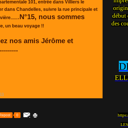
impre
épartementale 101, entrée dans Villiers le
origin
rer dans Chandelles, suivre la rue principale et
début 
.
N°15, nous sommes
ère......
des co
lle, un beau voyage !!
chez nos amis Jérôme et
.........
D
ELL
https
Repost
0
LES