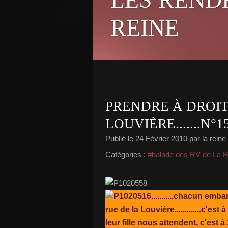
REINE
PRENDRE À DROIT
LOUVIÈRE.......N°1
Publié le
24 Février 2010
par la reine
Catégories :
#balade des RV de La 
...........chacun em
rue de la Louvière.............c'e
leur fille nous attendent, c'est 