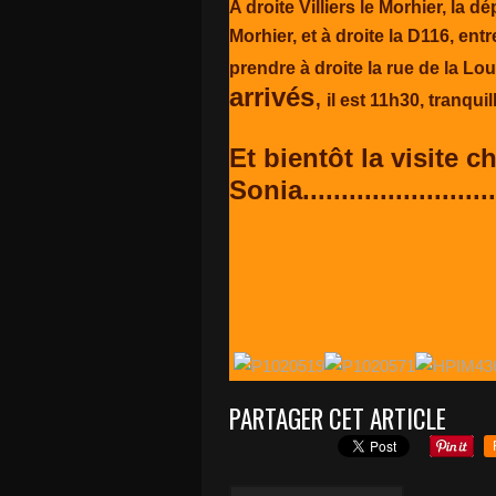
A droite Villiers le Morhier, la d
Morhier, et à droite la D116, ent
prendre à droite la rue de la Louvi
arrivés
,
il est 11h30, tranqui
Et bientôt la visite 
Sonia.........................
PARTAGER CET ARTICLE