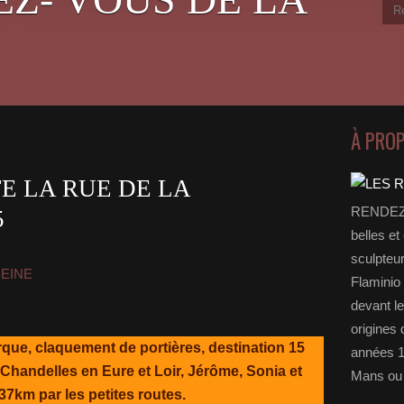
À PRO
E LA RUE DE LA
RENDEZ-
5
belles et
sculpteu
REINE
Flaminio 
devant l
origines 
barque, claquement de portières, destination 15
années 1
st à Chandelles en Eure et Loir, Jérôme, Sonia et
Mans ou 
à 37km par les petites routes.