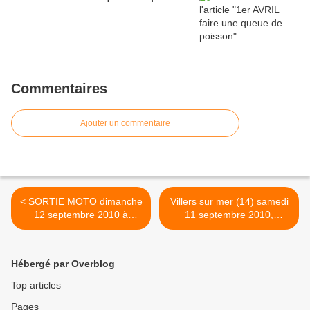
Commentaires
Ajouter un commentaire
< SORTIE MOTO dimanche
Villers sur mer (14) samedi
12 septembre 2010 à
11 septembre 2010,
Dourdan (91)
motos..........du 78,
automobiles anciennes et
américaines >
Hébergé par Overblog
Top articles
Pages