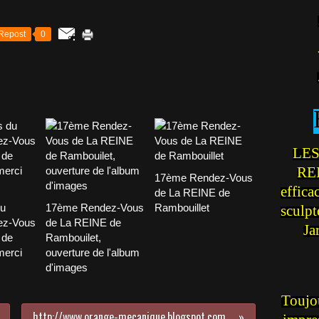
Repost
0
LES
REI
17ème Rendez-Vous
effica
de La REINE de
du
17ème Rendez-Vous
Rambouillet
sculp
ez-Vous
de La REINE de
Ja
 de
Rambouilet,
merci
ouverture de l'album
d'images
Toujou
http://www.orange-mecanique.blogspot.com/, merci Jacky