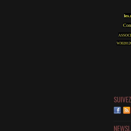
les
Cont
ASSOCI
W30201262
SUIVE
NEWSL