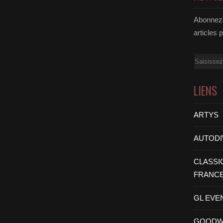
Abonnez-
articles 
Email
LIENS
ARTYS
AUTODI
CLASSI
FRANC
GL EVE
GOODW