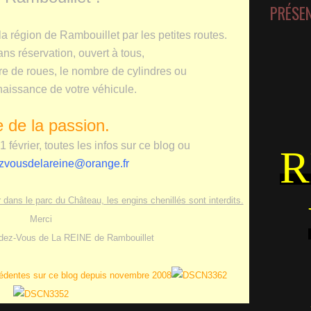
PRÉSE
la région de Rambouillet par les petites routes.
ans réservation, ouvert à tous,
re de roues, le nombre de cylindres ou
naissance de votre véhicule.
 de la passion.
 février, toutes les infos sur ce blog ou
R
ezvousdelareine@orange.fr
dans le parc du Château, les engins chenillés sont interdits.
Merci
ndez-Vous de La REINE de Rambouillet
cédentes sur ce blog depuis novembre 2008