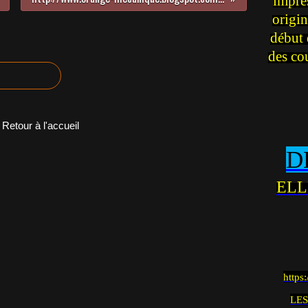
impre
origin
début 
des co
Retour à l'accueil
D
ELL
https
LES