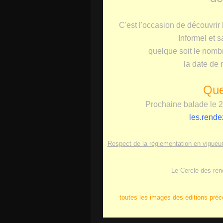
C'est l'occasion de découvrir 
Informel et s
quelque soit le nomb
la date de 
Que
Prochaine balade le 21
les.rend
Respect de la réglementation en vigueur 
Le Cercle des re
toutes les images des éditions pré