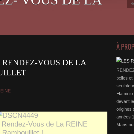
À PRO
 RENDEZ-VOUS DE LA
RENDEZ-
UILLET
belles et
sculpteu
REINE
Flaminio 
devant l
origines 
années 1
s Rendez-Vous de La REINE
Mans ou 
 Rambouillet !