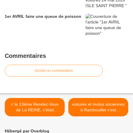
1er AVRIL faire une queue de poisson
Commentaires
Ajouter un commentaire
< le 13ème Rendez-Vous
voitures et motos anciennes
de La REINE, c'était
à Rambouillet c'est
dimanche 15 novembre
dimanche 21 novembre
2009, la visite d'un beau
2010 >
garage
Hébergé par Overblog