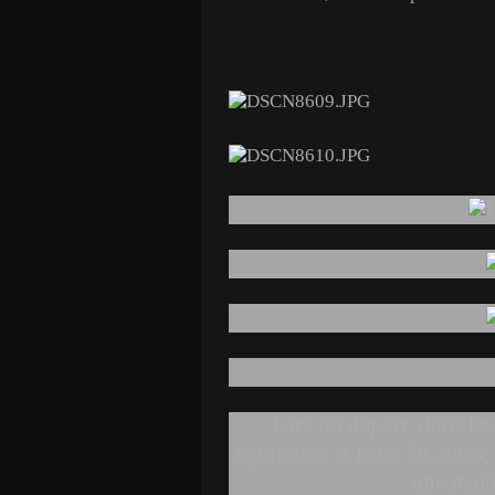
Lors du départ, dans les
équipages et leurs 58 autos,
une major