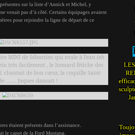
 présentes sur la liste d’Annick et Michel, y
ne venait pas d’à côté. Certains équipages avaient
tres pour rejoindre la ligne de départ de ce
tite MINI de Sébastien qui roule à l’eau (eh
plein très facilement , le homard fétiche des
LES
hantait de bon cœur, la coquille Saint-
REI
de ……. Jaques dansait !
effica
sculp
Ja
es étaient présents dans l’assistance.
Toujou
it le capot de la Ford Mustang.