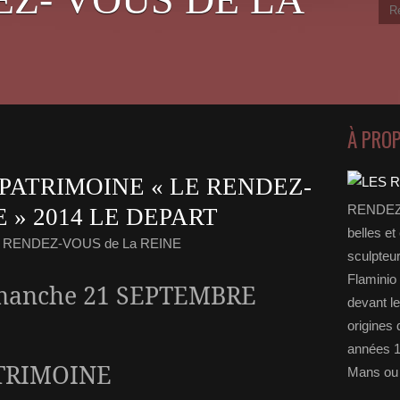
À PRO
PATRIMOINE « LE RENDEZ-
RENDEZ-
 » 2014 LE DEPART
belles et
s RENDEZ-VOUS de La REINE
sculpteu
Flaminio 
manche 21 SEPTEMBRE
devant l
origines 
années 1
ATRIMOINE
Mans ou 