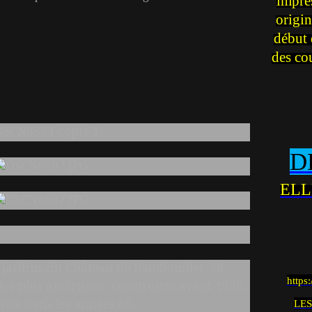
impre
origin
début 
des co
D
ELL
 jardins du Château de Rambouillet, 58
https
 les plus anciennes construites avant 1930,
ité dans les années 60.
LES