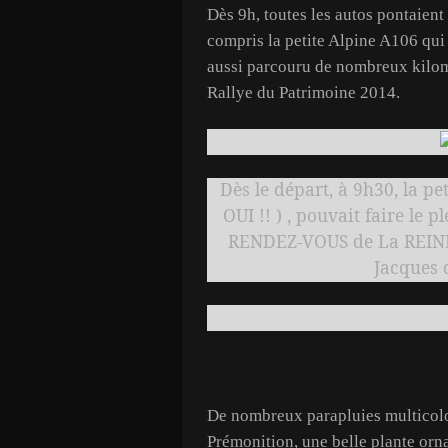
Dès 9h, toutes les autos pontaient
compris la petite Alpine A106 qui 
aussi parcouru de nombreux kilomè
Rallye du Patrimoine 2014.
Dès le départ, à 9h30, la pe
OUI !! ) , pouvait faire le 
RENDEZ-VOUS de La REINE c
Jacques 
De nombreux parapluies multicolor
Prémonition, une belle plante orna