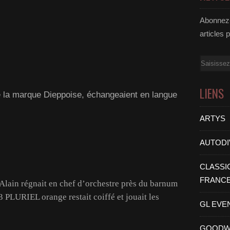
Abonnez-
articles 
Email
LIENS
de la marque Dieppoise, échangeaient en langue
ARTYS
AUTODI
CLASSI
FRANC
ain régnait en chef d’orchestre près du barnum
 PLURIEL orange restait coiffé et jouait les
GL EVE
GOODW