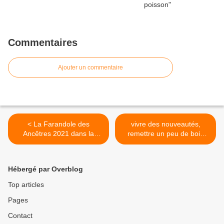
Commentaires
Ajouter un commentaire
< La Farandole des
vivre des nouveautés,
Ancêtres 2021 dans la
remettre un peu de bois
presse
dans la cheminée, le mistral
souffle toujours, et l’hiver
n’est pas terminé >
Hébergé par Overblog
Top articles
Pages
Contact