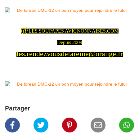
@
LES SOUPAPES AVIGNONNAISES.COM
Depuis 2009
les.rendezvousdelareine@orange.fr
Partager