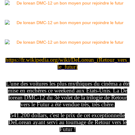
https://fr.wikipedia.org/wiki/DeLorean_(Retour_vers_
le_futur)
L'une des voitures les plus mythiques du cinéma a été
mise en enchères ce weekend aux Etats-Unis. La De
lorean DMC-12 du 3è volet de la trilogie de Retour
vers le Futur a été vendue très, très chère.
541.200 dollars, c'est le prix de cet exceptionnelle
DeLorean ayant servi au tournage de Retour vers le
Futur !