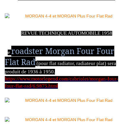
REVUE TECHNIQUE AUTOMOBILE 1958
roadster Morgan Four Four
L
e
Flat Rad
(pour flat radiator, radiateur plat) sera
produit de 1936 à 1950.
https://www.motorlegend.com/cabriolet/morgan-four-
four-flat-rad/6,9875.html