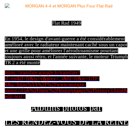
Flat Rad 1949
En 1954, le design d'avant-guerre a été considérablement
amélioré avec le radiateur maintenant caché sous un capot
et une grille pour améliorer l'aérodynamisme pourtant
toujours aussi rétro, et l'année suivante, le moteur Triumph
TR 2 a été monté
https://translate.google.fr/translate?
sl=en&tl=fr&js=y&prev=_t&hl=fr&ie=UTF-
8&u=https%3A%2F%2Fwww.morgan-
motor.co.uk%2Fmmc%2Fhistorypages%2Fhistory3.html&
edit-text
=
Albums photos par
LES RENDEZ-VOUS DE LA REINE