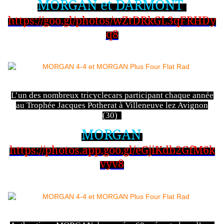
MORGAN et DARMONT
https://goo.gl/photos/wZtDRkGL3qFRHDy
q8
L’un des nombreux tricyclecars participant chaque année
au Trophée Jacques Potherat à Villeneuve lez Avignon
(30)
MORGAN
https://photos.app.goo.gl/eGjiKdb2GfM6k
vyv8