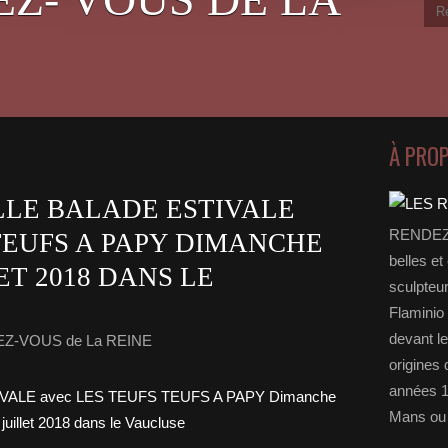
À PRO
LLE BALADE ESTIVALE
RENDEZ-
TEUFS A PAPY DIMANCHE
belles et
ET 2018 DANS LE
sculpteu
Flaminio 
devant l
EZ-VOUS de La REINE
origines 
années 1
Mans ou 