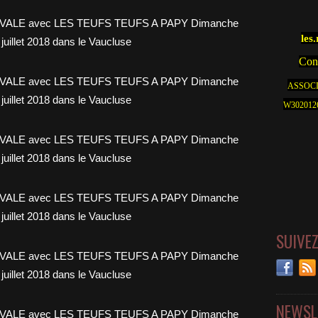
les
Cont
ASSOCI
W30201262
SUIVE
NEWSL