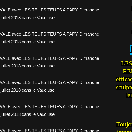
LES
REI
effica
sculp
Ja
Toujou