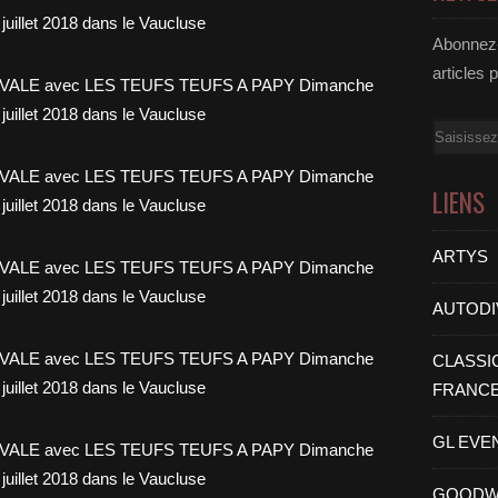
Abonnez-
articles 
Email
LIENS
ARTYS
AUTODI
CLASSI
FRANC
GL EVE
GOODW