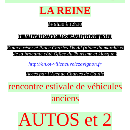
LA REINE
de 9h30 à 12h30
à Villeneuve lez Avignon (30)
Espace réservé Place Charles David (place du marché et
de la brocante côté Office du Tourisme et kiosque )
http://en.ot-villeneuvelezavignon.fr
Accès par l’Avenue Charles de Gaulle
rencontre estivale de véhicules
anciens
AUTOS et 2