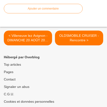
Ajouter un commentaire
< Villeneuve lez Avignon -
OLDSMOBILE CRUISER -
DIMANCHE 20 AOÛT 2017
Rencontre >
avec LES RENDEZ-VOUS
DE LA REINE, les
vacances, ça continue !!
Hébergé par Overblog
Top articles
Pages
Contact
Signaler un abus
C.G.U.
Cookies et données personnelles