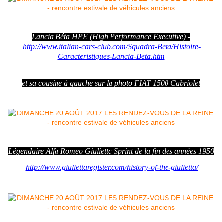
Lancia Béta HPE (High Performance Executive) -
http://www.italian-cars-club.com/Squadra-Beta/Histoire-
Caracteristiques-Lancia-Beta.htm
et sa cousine à gauche sur la photo FIAT 1500 Cabriolet
Légendaire Alfa Romeo Giulietta Sprint de la fin des années 1950
http://www.giuliettaregister.com/history-of-the-giulietta/