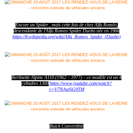
Encore un Spider , mais cette fois de chez Alfa Roméo,
descendante de l'Alfa Romeo Spider Duetto née en 1966
https://fr.wikipedia.org/wiki/Alfa_Romeo_Spider_(Duetto)
Berlinette Alpine A110 (1962 – 1977) – ce modèle est un 4
cylindres 1300
https://www.youtube.com/watch?
v=V7NAgjSG9TM
Buick Convertible