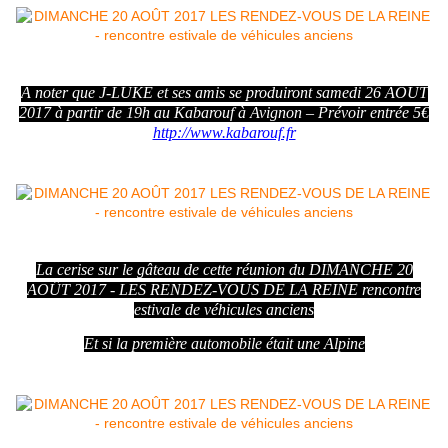
A noter que J-LUKE et ses amis se produiront samedi 26 AOÛT
2017 à partir de 19h au Kabarouf à Avignon – Prévoir entrée 5€
http://www.kabarouf.fr
La cerise sur le gâteau de cette réunion du DIMANCHE 20
AOÛT 2017 - LES RENDEZ-VOUS DE LA REINE rencontre
estivale de véhicules anciens
Et si la première automobile était une Alpine