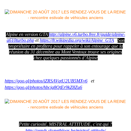
Alpine en version GTA
http://alpine.v6.turbo.free.fr/guide/alpine-
a610turbo.php
et
https://fr.wikipedia.org/wiki/Alpine_GTA
.
Son
propriétaire en profitera pour rappeler à son entourage que la
réunion du 31 décembre au Mont Ventoux trouve ses origines
chez quelques passionnés d’Alpine
Le MONT-VENTOUX pour le 100ème RENDEZ-VOUS DE LA
REINE -31 décembre 2016
https://goo.gl/photos/iZRSAVqtU2UB5MXy6
et
https://goo.gl/photos/hbcjq8QtEr9kZ8Zu6
Petite curiosité, MISTRAL ATTITUDE, c’est qui ?
http://gends.skynetblogs.be/mistral-attitude/