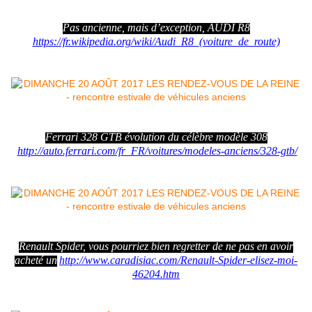
Pas ancienne, mais d’exception, AUDI R8
https://fr.wikipedia.org/wiki/Audi_R8_(voiture_de_route)
Ferrari 328 GTB évolution du célèbre modèle 308
http://auto.ferrari.com/fr_FR/voitures/modeles-anciens/328-gtb/
Renault Spider, vous pourriez bien regretter de ne pas en avoir
acheté un
http://www.caradisiac.com/Renault-Spider-elisez-moi-
46204.htm