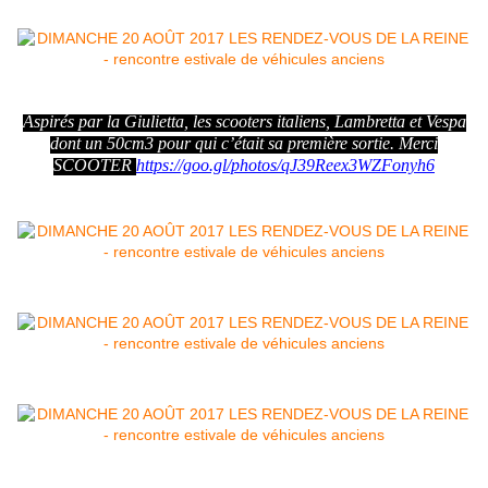
Aspirés par la Giulietta, les scooters italiens, Lambretta et Vespa
dont un 50cm3 pour qui c’était sa première sortie. Merci
SCOOTER
https://goo.gl/photos/qJ39Reex3WZFonyh6