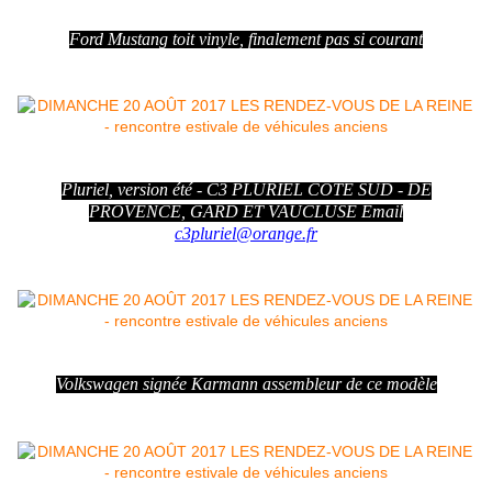
Ford Mustang toit vinyle, finalement pas si courant
Pluriel, version été - C3 PLURIEL CÔTÉ SUD - DE
PROVENCE, GARD ET VAUCLUSE Email
c3pluriel@orange.fr
Volkswagen signée Karmann assembleur de ce modèle