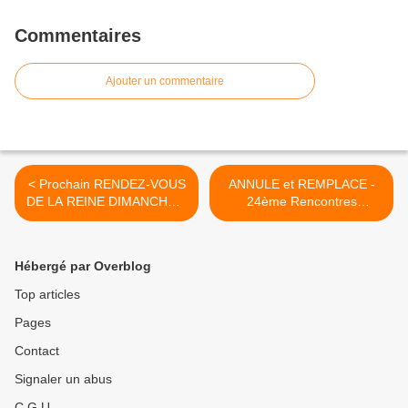
Commentaires
Ajouter un commentaire
< Prochain RENDEZ-VOUS
ANNULE et REMPLACE -
DE LA REINE DIMANCHE 5
24ème Rencontres
MARS 2017
Nationale des 2CV Clubs de
France >
Hébergé par Overblog
Top articles
Pages
Contact
Signaler un abus
C.G.U.