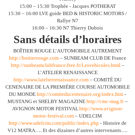
15:00 – 15:30 Trophée - Jacques POTHERAT
15:30 – 16:00 LVE guide BED & HISTORIC MOTORS /
Rallye N7
16:00 – 16:30 N7 Thierry Dubois
Sans détails d’horaires
BOÎTIER ROUGE L’AUTOMOBILE AUTREMENT
http://boitierrouge.com
– SUNBEAM CLUB DE France
http://sunbeamclubfrance.free.fr/Lesvehicules.html
–
L’ATELIER RENAISSANCE
http://www.latelierrenaissance.com
– COMITÉ DU
CENENAIRE DE LA PREMIÈRE COURSE AUTOMOBILE
DU MONDE
http://comiteducentenaire.org/index.htm
-
MUSTANG et SHELBY MAGAZINE
http://cmc-mag.fr
–
AVIGNON MOTOR FESTIVAL
http://www.avignon-
motor-festival.com
– UDELCIM
http://www.udelcim.com/public/index.php
- Histoire de
V12 MATRA…. Et des dizaines d’autres intervenants….