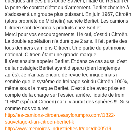
quelques années plus tôt de Saviem, filiale de Renault et
la perte de contrat d'état ou d'armement. Berliet cherche à
s'adosser à un groupe plus puissant. En juin 1967, Citroën
(alors propriété de Michelin) rachète Berliet. Les camions
Citroën sont désormais produits chez Berliet.
Merci pour vos encouragements. Hé oui, c'est du Citroën.
La double appélation n'a duré que 2 ans. Il fait partie des
tous derniers camions Citroën. Une partie du patrimoine
national, Citroën étant une grande marque.
Il s'est ensuite appeler Berliet. Et dans ce cas aussi c'est
de la nostalgie; Berliet ayant disparu (bien longtemps
après). Je n'ai pas encore de revue technique mais il
semble que le système de freinage soit du Citroën 100%,
même sous la marque Berliet. C'est à dire avec prise en
compte de la charge sur l'essieu arrière, liquide de frein
"LHM" (spécial Citroën) car il y aurait des sphères !!!! Si si,
comme nos voitures.
http://les-camions-citroen.easyforumpro.com/t1322-
sauvetage-d-un-citroen-berliet-k
http://www.memoires-industrielles.fr/doc/db00519