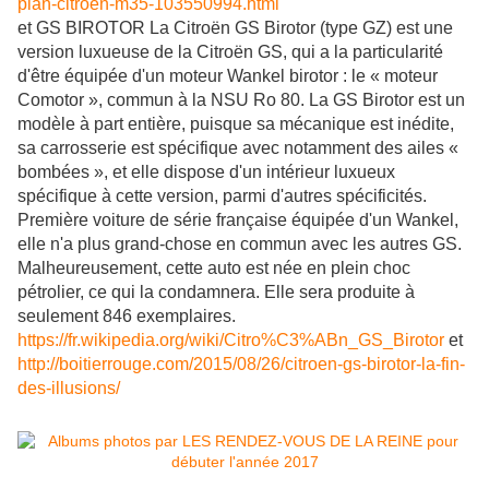
plan-citroen-m35-103550994.html
et GS BIROTOR La Citroën GS Birotor (type GZ) est une
version luxueuse de la Citroën GS, qui a la particularité
d'être équipée d'un moteur Wankel birotor : le « moteur
Comotor », commun à la NSU Ro 80. La GS Birotor est un
modèle à part entière, puisque sa mécanique est inédite,
sa carrosserie est spécifique avec notamment des ailes «
bombées », et elle dispose d'un intérieur luxueux
spécifique à cette version, parmi d'autres spécificités.
Première voiture de série française équipée d'un Wankel,
elle n'a plus grand-chose en commun avec les autres GS.
Malheureusement, cette auto est née en plein choc
pétrolier, ce qui la condamnera. Elle sera produite à
seulement 846 exemplaires.
https://fr.wikipedia.org/wiki/Citro%C3%ABn_GS_Birotor
et
http://boitierrouge.com/2015/08/26/citroen-gs-birotor-la-fin-
des-illusions/