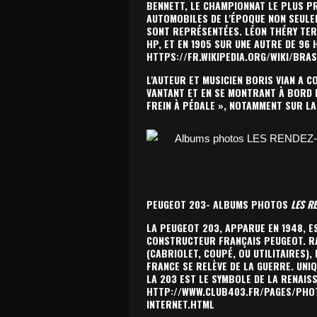
BENNETT, LE CHAMPIONNAT LE PLUS PR
AUTOMOBILES DE L'ÉPOQUE NON SEULE
SONT REPRÉSENTÉES. LÉON THÉRY TERM
HP, ET EN 1905 SUR UNE AUTRE DE 96 
HTTPS://FR.WIKIPEDIA.ORG/WIKI/BRAS
L'AUTEUR ET MUSICIEN BORIS VIAN A
VANTANT ET EN SE MONTRANT À BORD D
FREIN À PÉDALE », NOTAMMENT SUR LA
PEUGEOT 203- ALBUMS PHOTOS
LES R
LA PEUGEOT 203, APPARUE EN 1948, 
CONSTRUCTEUR FRANÇAIS PEUGEOT. RA
(CABRIOLET, COUPÉ, OU UTILITAIRES),
FRANCE SE RELÈVE DE LA GUERRE. UNI
LA 203 EST LE SYMBOLE DE LA RENAIS
HTTP://WWW.CLUB403.FR/PAGES/PHOT
INTERNET.HTML