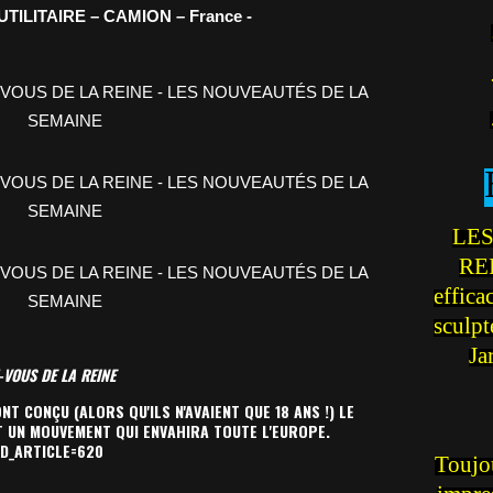
ILITAIRE – CAMION – France -
LES
REI
effica
sculp
Ja
-VOUS DE LA REINE
 CONÇU (ALORS QU'ILS N'AVAIENT QUE 18 ANS !) LE
T UN MOUVEMENT QUI ENVAHIRA TOUTE L'EUROPE.
ID_ARTICLE=620
Toujou