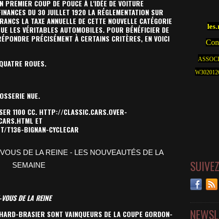
N PREMIER COUP DE POUCE À L'IDÉE DE VOITURE
FINANCES DU 30 JUILLET 1920 LA RÉGLEMENTATION SUR
 FRANCS LA TAXE ANNUELLE DE CETTE NOUVELLE CATÉGORIE
les
QUE LES VÉRITABLES AUTOMOBILES. POUR BÉNÉFICIER DE
RÉPONDRE PRÉCISÉMENT À CERTAINS CRITÈRES, EN VOICI
Cont
ASSOCI
 QUATRE ROUES.
W30201262
OSSERIE NUE.
SER 1100 CC.
HTTP://CLASSIC.CARS.OVER-
ECARS.HTML
ET
ET/T136-BIGNAN-CYCLECAR
SUIVE
-VOUS DE LA REINE
NEWSL
ICHARD-BRASIER SONT VAINQUEURS DE LA COUPE GORDON-