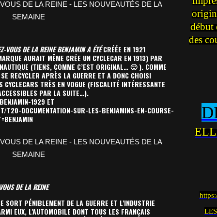
impre
origin
début 
des co
EZ-VOUS DE LA REINE BENJAMIN A ÉTÉ
CRÉÉE EN 1921
MARQUE AURAIT MÊME CRÉE UN CYCLECAR EN 1913) PAR
NAUTIQUE (TIENS, COMME C’EST ORIGINAL… 🙂 ). COMME
 SE RECYCLER APRÈS LA GUERRE ET A DONC CHOISI
S CYCLECARS TRÈS EN VOGUE (FISCALITÉ INTÉRESSANTE
ACCESSIBLES PAR LA SUITE…).
BENJAMIN-1929
ET
D
ET/T20-DOCUMENTATION-SUR-LES-BENJAMINS-EN-COURSE-
T=BENJAMIN
ELL
VOUS DE LA REINE
https
CE SORT PÉNIBLEMENT DE LA GUERRE ET L'INDUSTRIE
RMI EUX, L'AUTOMOBILE DONT TOUS LES FRANÇAIS
LES