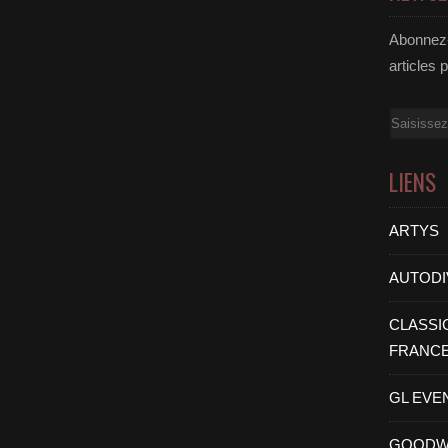
Abonnez-
articles 
Email
LIENS
ARTYS
AUTODI
CLASSI
FRANC
GL EVE
GOODW