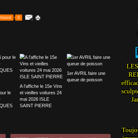
Repost
0
LES
1er AVRIL faire une
REI
queue de poisson
effica
A l’affiche le 15e Vins
sculp
our le
et vieilles voitures 24
Ja
e
mai 2026 ISLE
CQUES
SAINT PIERRE
Toujou