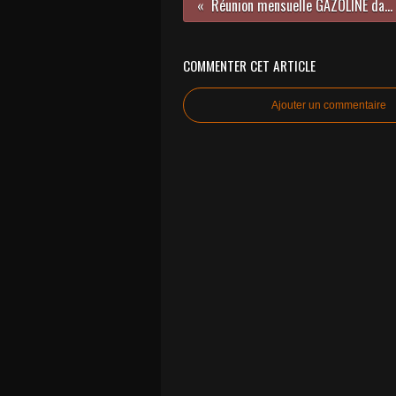
Réunion mensuelle GAZOLINE dans les Yvelines (78) dimanche 21 AOÛT 2016 avec Gérard CREVON.
COMMENTER CET ARTICLE
Ajouter un commentaire