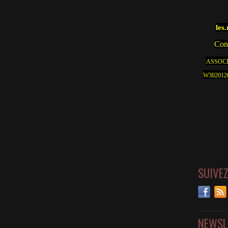
les
Cont
ASSOCI
W30201262
SUIVE
NEWSL