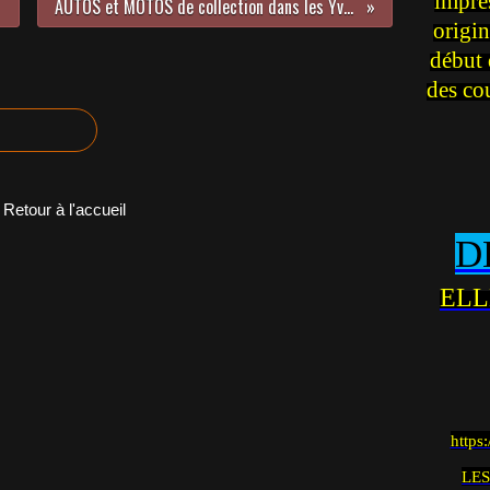
impre
AUTOS et MOTOS de collection dans les Yvelines avec Motors and Soul - 3e Edition à GAMBAIS (78) les 3 et 4 SEPTEMBRE 2016
origin
début 
des co
Retour à l'accueil
D
ELL
https
LES