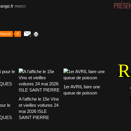
PRÉSE
ange.fr
merci
Repost
0
R
1er AVRIL faire une
queue de poisson
A l’affiche le 15e Vins
our le
et vieilles voitures 24
e
mai 2026 ISLE
CQUES
SAINT PIERRE