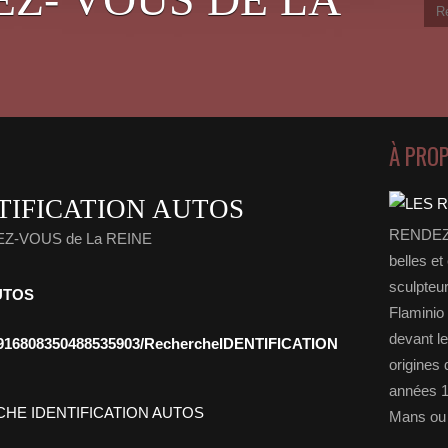
À PRO
TIFICATION AUTOS
RENDEZ-
EZ-VOUS de La REINE
belles et
sculpteu
UTOS
Flaminio 
devant l
05916808350488535903/RechercheIDENTIFICATION
origines 
années 1
Mans ou 