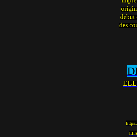
impre
origin
début 
des co
D
ELL
https
LES