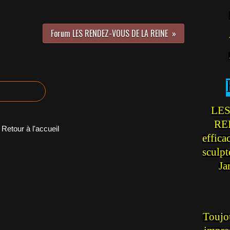
Forum LES RENDEZ-VOUS DE LA REINE
LES
REI
Retour à l'accueil
effica
sculp
Ja
Toujou