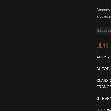
Abonnez-
articles 
Email
LIENS
ARTYS
AUTODI
CLASSI
FRANC
GL EVE
GOODW