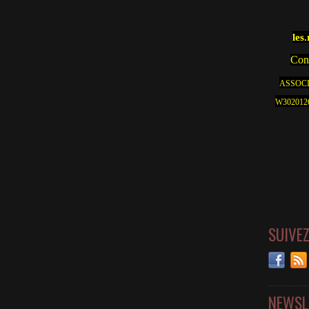
les
Cont
ASSOCI
W30201262
SUIVE
NEWSL