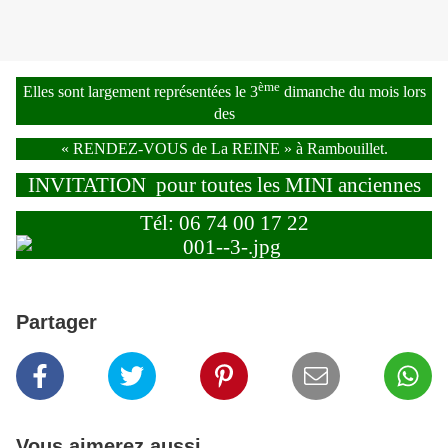
ème
Elles sont largement représentées le 3
dimanche du mois lors
des
« RENDEZ-VOUS de La REINE » à Rambouillet.
INVITATION
pour toutes les MINI anciennes
Tél: 06 74 00 17 22
Partager
Vous aimerez aussi