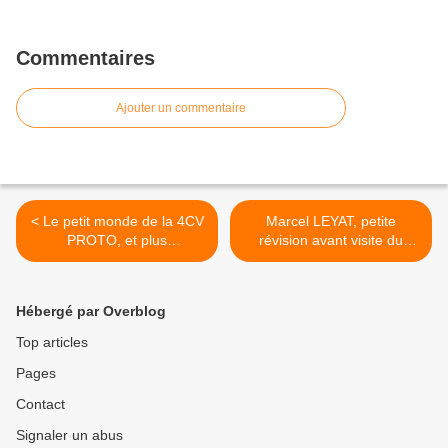
Commentaires
Ajouter un commentaire
< Le petit monde de la 4CV
Marcel LEYAT, petite
PROTO, et plus
révision avant visite du
particulièrement celui
prochain Salon
construit par Pierre
RETROMOBILE 2013 >
BRUNETTI
Hébergé par Overblog
Top articles
Pages
Contact
Signaler un abus