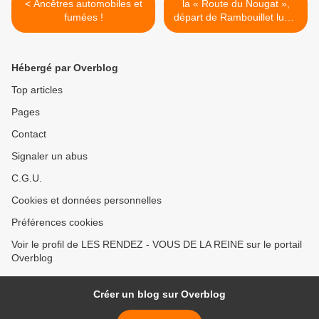
< Ancêtres automobiles et
la « Route du Nougat »,
fumées !
départ de Rambouillet lundi
30 août 2010 >
Hébergé par Overblog
Top articles
Pages
Contact
Signaler un abus
C.G.U.
Cookies et données personnelles
Préférences cookies
Voir le profil de LES RENDEZ - VOUS DE LA REINE sur le portail
Overblog
Créer un blog sur Overblog