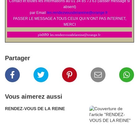
Contact et toutes les informations au 01 34 85 73 63 (laisser message si
absent)
par Email
les.rendezvousdelareine@orange.fr
PASSER LE MESSAGE A TOUS CEUX QUI N’ONT PAS INTERNET,
MERCI
ph
OTO
les.rendezvousdelareine@orange.fr
Partager
Vous aimerez aussi
RENDEZ-VOUS DE LA REINE