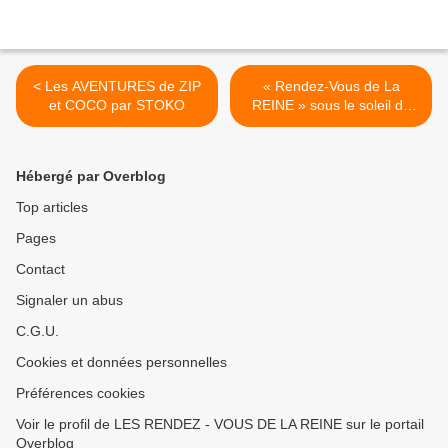
< Les AVENTURES de ZIP
« Rendez-Vous de La
et COCO par STOKO
REINE » sous le soleil du
parc du Château de
Rambouillet !! >
Hébergé par Overblog
Top articles
Pages
Contact
Signaler un abus
C.G.U.
Cookies et données personnelles
Préférences cookies
Voir le profil de LES RENDEZ - VOUS DE LA REINE sur le portail
Overblog