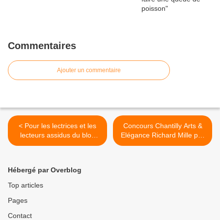
Commentaires
Ajouter un commentaire
< Pour les lectrices et les
Concours Chantilly Arts &
lecteurs assidus du blog
Elégance Richard Mille par
Les RENDEZ-VOUS de La
ARTHOMOBILES. >
REINE
Hébergé par Overblog
Top articles
Pages
Contact