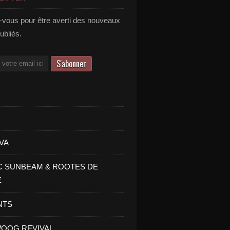
vous pour être averti des nouveaux
publiés.
VA
C SUNBEAM & ROOTES DE
E
NTS
OOG REVIVAL