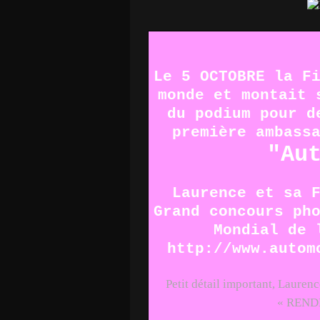
Le 5 OCTOBRE la F
monde et montait 
du podium pour d
première ambass
"Au
Laurence et sa 
Grand concours ph
Mondial de 
http://www.autom
Petit détail important, Lauren
« REND