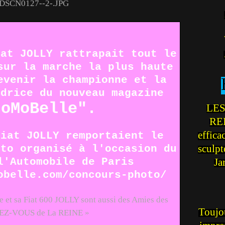
iat JOLLY rattrapait tout le
sur la marche la plus haute
evenir la championne et la
adrice du nouveau magazine
toMoBelle".
LES
REI
effica
Fiat JOLLY remportaient le
oto organisé à l'occasion du
sculp
l'Automobile de Paris
Ja
obelle.com/concours-photo/
ce et sa Fiat 600 JOLLY sont aussi des Amies des
Toujou
EZ-VOUS de La REINE »