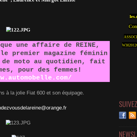
les
Cont
ASSOCI
sque une affaire de REINE,
W30201262
 le premier magazine féminin
 de moto au quotidien, fait
mes, pour des femmes!
ww.automobelle.com/
ns à la jolie Fiat 600 et son équipage.
SUIVE
ndezvousdelareine@orange.fr
NEWSL