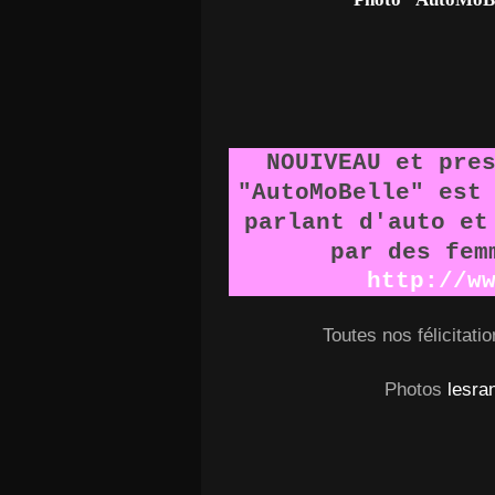
NOUIVEAU et pre
"AutoMoBelle" est
parlant d'auto et
par des fem
http://w
Toutes nos félicitatio
Photos
lesra