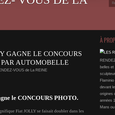
À PRO
LLY GAGNE LE CONCOURS
RENDEZ-
 PAR AUTOMOBELLE
belles et
RENDEZ-VOUS de La REINE
sculpteu
Flaminio 
devant l
origines 
 gagne le CONCOURS PHOTO.
années 1
Mans ou 
nifique Fiat JOLLY se faisait doubler dans les