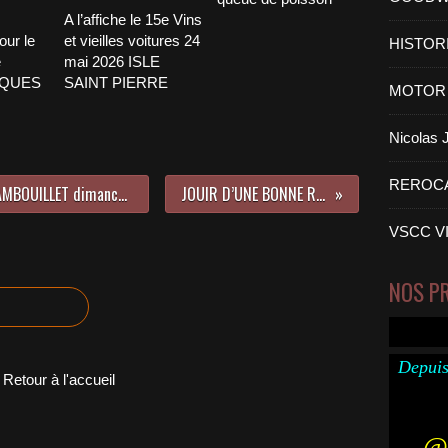
A l’affiche le 15e Vins
our le
et vieilles voitures 24
HISTOR
e
mai 2026 ISLE
CQUES
SAINT PIERRE
MOTOR 
Nicolas
REROC
AUTOS et MOTOS ANCIENNES à RAMBOUILLET dimanche 16 NOVEMBRE 2014
JOUIR D’UNE BONNE REPUTATION
VSCC V
NOS P
Depuis
Retour à l'accueil
@