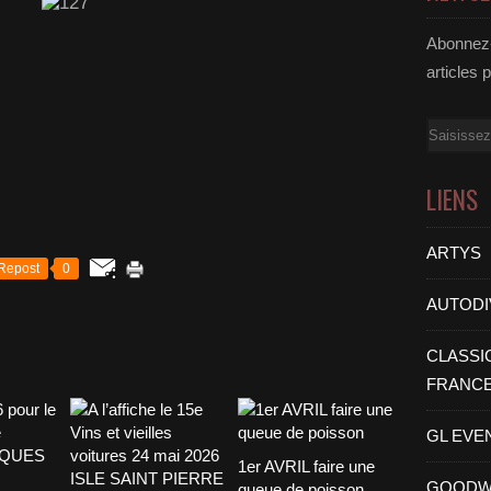
Abonnez-
articles 
Email
LIENS
ARTYS
Repost
0
AUTODI
CLASSI
FRANC
GL EVE
1er AVRIL faire une
GOODW
queue de poisson