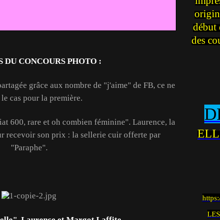
impre
origin
début 
des co
S DU CONCOURS PHOTO :
partagée grâce aux nombre de "j'aime" de FB, ce ne
 le cas pour la première.
D
iat 600, rare et oh combien féminine". Laurence, la
ELL
r recevoir son prix : la sellerie cuir offerte par
"Paraphe".
https
LES
le", Laurence et Margot Laffite