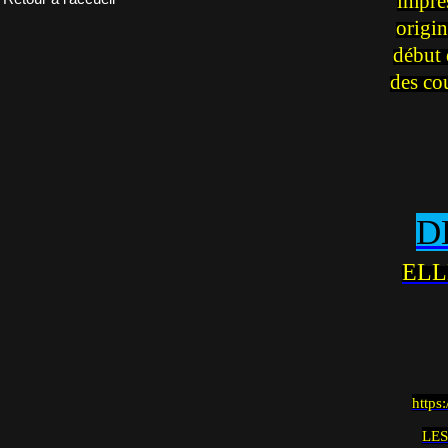
impre
origin
début 
des co
D
ELL
https
LES