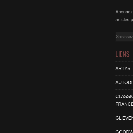
Abonnez-
articles 
Email
LIENS
ARTYS
AUTODI
CLASSI
FRANC
GL EVE
GOODW