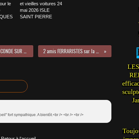
our le
et vieilles voitures 24
e
mai 2026 ISLE
CQUES
SAINT PIERRE
C'était la Croisière Mousquetaire, CONDE SUR VESGRE en 1968
2 amis FERRARISTES sur la même page
LES
REI
effica
sculp
Ja
oeil" fort sympathique. A bientôt.<br /> <br /> <br />
Toujou
Retour à l'accueil