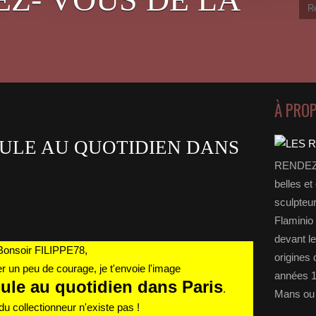
À PRO
OULE AU QUOTIDIEN DANS
RENDEZ-
belles et
sculpteu
Flaminio 
devant l
Bonsoir FILIPPE78,
origines 
er un peu de courage, je t'envoie l'image
années 1
ule au quotidien dans Paris
.
Mans ou 
 du collectionneur n'existe pas !