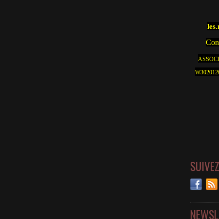
les
Cont
ASSOCI
W30201262
SUIVE
NEWSL