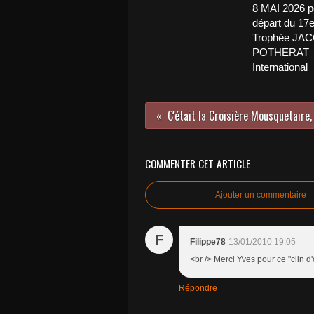
8 MAI 2026 p
départ du 17
Trophée JA
POTHERAT
International
COMMENTER CET ARTICLE
Ajouter un commentaire
F
Filippe78
13/01/2010 19:05
<br /> Merci Yves pour ce "clin d'
Répondre