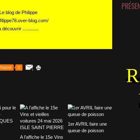
PRÉSE
Le blog de Philippe
//filippe78.over-blog.com/
à découvrir ….........
R
Repost
0
1er AVRIL faire une
queue de poisson
A l’affiche le 15e Vins