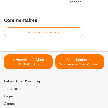
Commentaires
Ajouter un commentaire
< Hommage à Gilles
Gil recherche une
BONNAFOUS
Motobécane "bleue" pour la
sortie des Rendez-Vous de
La REINE des14 et 15 mai
2010 à Rambouillet >
Hébergé par Overblog
Top articles
Pages
Contact