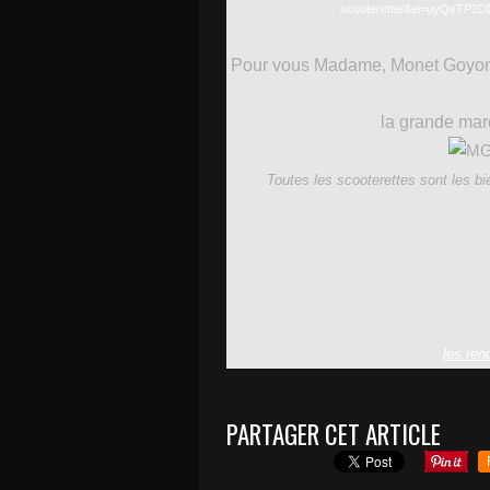
scooterette/&ei=uyQsTP2D
Pour vous Madame, Monet Goyon 
la grande mar
Toutes les scooterettes sont les
les.re
PARTAGER CET ARTICLE