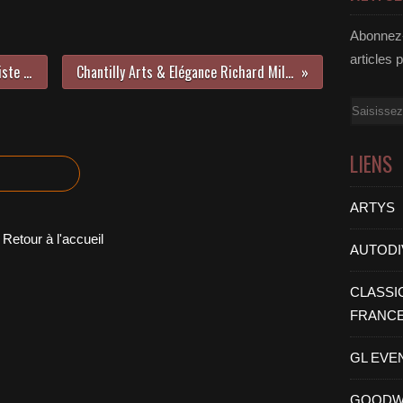
Abonnez-
articles 
JACQUES POTHERAT « L'automobiliste était roi, la bagnole était reine »
Chantilly Arts & Elégance Richard Mille dimanche 7 SEPTEMBRE 2014
Email
LIENS
ARTYS
Retour à l'accueil
AUTODI
CLASSI
FRANC
GL EVE
GOODW