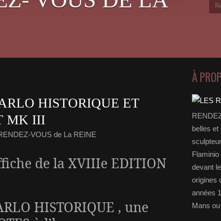
À PRO
ARLO HISTORIQUE ET
RENDEZ-
MK III
belles et
 RENDEZ-VOUS de La REINE
sculpteu
Flaminio 
ffiche de la XVIIIe EDITION
devant l
origines 
années 1
RLO HISTORIQUE , une
Mans ou 