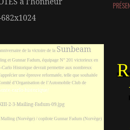
OTES à l’honneur
PRÉSE
Sunbeam
iversaire de la victoire de la
ling et Gunnar Fadum, équipage N° 201 victorieux en
R
e-Carlo Historique devrait permettre aux nombreux
apprécier une épreuve reformatée, telle que souhaitée
 Comité d’Organisation de l’Automobile Club de
onte-carlo-historique/
er Malling (Norvège) / copilote Gunnar Fadum (Norvège)