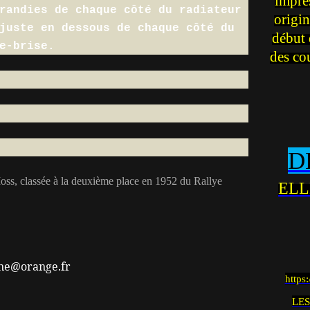
impre
randies de chaque côté du radiateur
origin
juste en dessous de chaque côté du
début 
e-brise.
des co
D
Moss, classée à la deuxième place en 1952 du Rallye
ELL
ine@orange.fr
https
LES