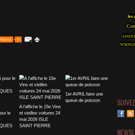
les
Cont
ASSOCI
Repost
0
W30201262
1er AVRIL faire une
SUIVE
queue de poisson
A l’affiche le 15e Vins
our le
et vieilles voitures 24
e
mai 2026 ISLE
CQUES
SAINT PIERRE
NEWSL