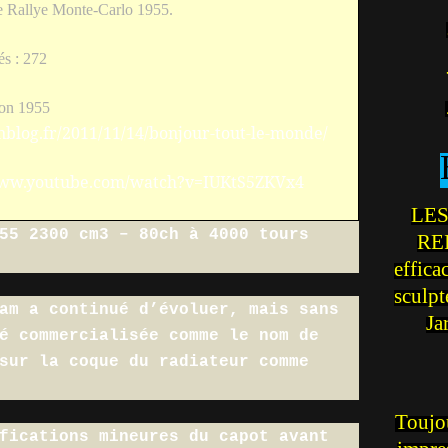
e Rallye Monte-Carlo 1955.
és : 272
ion 1955
nblog.fr/2011/11/14/bonjour-tout-le-monde/
www.youtube.com/watch?v=IUKtS5ZKVx4
LES
55 2300 cm3 – 80ch à 4000 tours
REI
effica
sculp
am a continué d’évoluer, mais sans
Ja
é commercialisée comme le nom de
sur la coque du radiateur comme
Toujou
fications mineures du capot avant