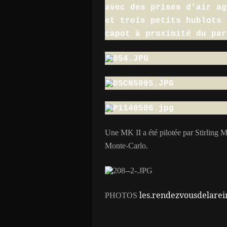
avec des prises d'air ag
et trois petits hublots 
capot à proximité du par
Une MK II a été pilotée par Stirling 
Monte-Carlo.
les.rendezvousdelare
PHOTOS