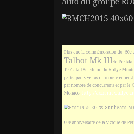
auto du groupe RO
Plus que la commémoration du 60e ann
Talbot Mk III
de Per Mal
1955, la 18e édition du Rallye Mont
participants venus du monde entier d’
par nombre de concurrents et par le
http://acm.mc/rallye-m
Monaco.
60e anniversaire de la victoire de P