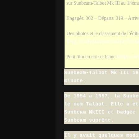
sur Sunbeam-Talbot Mk III au 14èm
Engagés: 362 – Départs: 319 – Arriv
Des photos et le classement de l’édit
http://rallyemontecarlo1955.u
https://
Petit film en noir et blanc
Sunbeam-Talbot Mk III 19
minute.
De 1954 à 1957, la Sunbe
le nom Talbot. Elle a ét
Sunbeam MkIII et badgée 
Sunbeam suprême.
Il y avait quelques modi