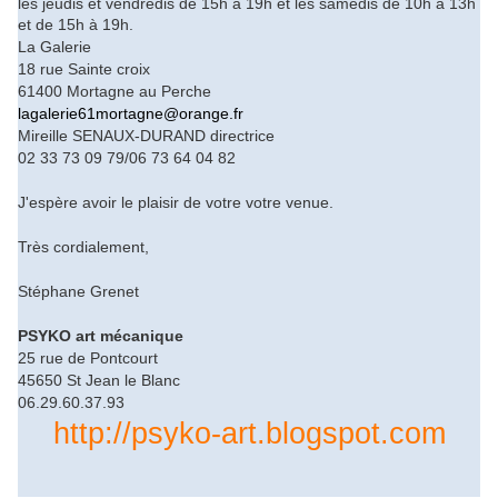
les jeudis et vendredis de 15h à 19h et les samedis de 10h à 13h
et de 15h à 19h.
La Galerie
18 rue Sainte croix
61400 Mortagne au Perche
lagalerie61mortagne@orange.fr
Mireille SENAUX-DURAND directrice
02 33 73 09 79/06 73 64 04 82
J'espère avoir le plaisir de votre votre venue.
Très cordialement,
Stéphane Grenet
PSYKO art mécanique
25 rue de Pontcourt
45650 St Jean le Blanc
06.29.60.37.93
http://psyko-art.blogspot.com