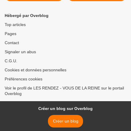
OCTOBRE 2014, Le
RAMBOUILLET dimanche
CLASSIC SUNBEAM &
19 OCTOBRE 2014 - Sur
ROOTES DE France se
les traces de Robert
Hébergé par Overblog
trouvait en haut des
BENOIST >
marches !!
Top articles
Pages
Contact
Signaler un abus
C.G.U.
Cookies et données personnelles
Préférences cookies
Voir le profil de LES RENDEZ - VOUS DE LA REINE sur le portail
Overblog
Créer un blog sur Overblog
Créer un blog