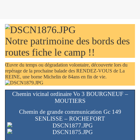
Notre patrimoine des bords des
routes fiche le camp !!
Œuvre du temps ou dégradation volontaire, découverte lors du
repérage de la prochaine balade des RENDEZ-VOUS de La
REINE, une borne Michelin de 84ans en fin de vie.
Chemin vicinal ordinaire Vo 3 BOURGNEUF –
MOUTIERS
Chemin de grande communication Gc 149
SENLISSE – ROCHEFORT