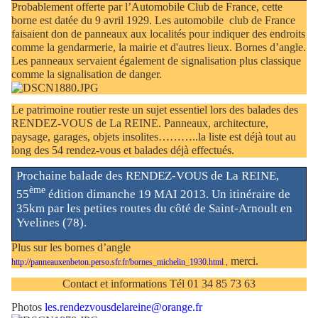
Probablement offerte par l’Automobile Club de France, cette
borne est datée du 9 avril 1929. Les automobile
club de France
faisaient don de panneaux aux localités pour indiquer des endroits
comme la gendarmerie, la mairie et d'autres lieux. Bornes d’angle.
Les panneaux servaient également de signalisation plus classique
comme la signalisation de danger.
Le patrimoine routier reste un sujet essentiel lors des balades des
RENDEZ-VOUS de La REINE. Panneaux, architecture,
paysage, garages, objets insolites………..la liste est déjà tout au
long des 54 rendez-vous et balades déjà effectués.
Prochaine balade des RENDEZ-VOUS de La REINE,
ème
55
édition dimanche 19 MAI 2013. Un itinéraire de
35km par les petites routes du côté de Saint-Arnoult en
Yvelines (78).
Plus sur les bornes d’angle
merci.
http://panneauxenbeton.perso.sfr.fr/bornes_michelin_1930.html
,
Contact et informations Tél 01 34 85 73 63
Photos
les.rendezvousdelareine@orange.fr